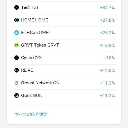
Test
TST
+
34.7
%
HOME
HOME
+
27.8
%
ETHGas
GWEI
+
25.3
%
GRVT Token
GRVT
+
18.9
%
Cysic
CYS
+
18
%
RE
RE
+
12.5
%
Orochi Network
ON
+
11.3
%
Gunz
GUN
+
11.2
%
すべての暗号通貨