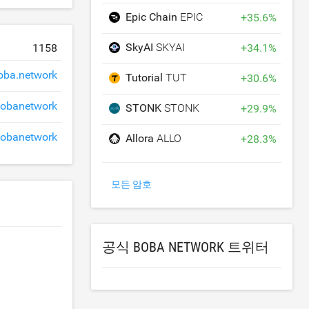
Epic Chain
EPIC
+
35.6
%
SkyAI
SKYAI
+
34.1
%
1158
oba.network
Tutorial
TUT
+
30.6
%
obanetwork
STONK
STONK
+
29.9
%
obanetwork
Allora
ALLO
+
28.3
%
모든 암호
공식 BOBA NETWORK 트위터