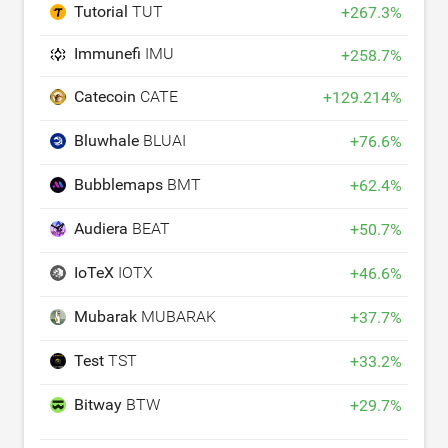
Tutorial
TUT
+
267.3
%
Immunefi
IMU
+
258.7
%
Catecoin
CATE
+
129.214
%
Bluwhale
BLUAI
+
76.6
%
Bubblemaps
BMT
+
62.4
%
Audiera
BEAT
+
50.7
%
IoTeX
IOTX
+
46.6
%
Mubarak
MUBARAK
+
37.7
%
Test
TST
+
33.2
%
Bitway
BTW
+
29.7
%