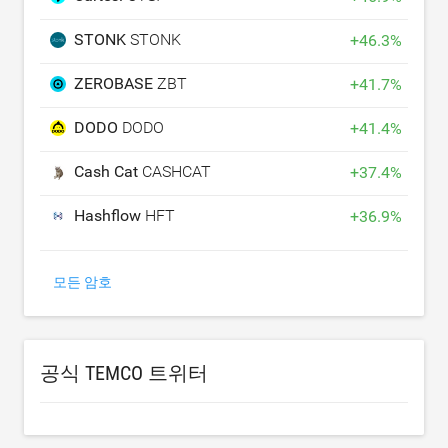
STONK
STONK
+
46.3
%
ZEROBASE
ZBT
+
41.7
%
DODO
DODO
+
41.4
%
Cash Cat
CASHCAT
+
37.4
%
Hashflow
HFT
+
36.9
%
모든 암호
공식 TEMCO 트위터