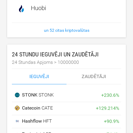
Huobi
un 52 citas kriptovalūtas
24 STUNDU IEGUVĒJI UN ZAUDĒTĀJI
24 Stundas Apjoms >
10000000
IEGUVĒJI
ZAUDĒTĀJI
STONK
STONK
+
230.6
%
Catecoin
CATE
+
129.214
%
Hashflow
HFT
+
90.9
%