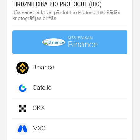
TIRDZNIECĪBA BIO PROTOCOL (BIO)
Jūs variet pirkt vai pārdot Bio Protocol BIO šādās
kriptogrāfijas biržās
MĒS IESAKAM
Binance
Binance
Gate.io
OKX
MXC