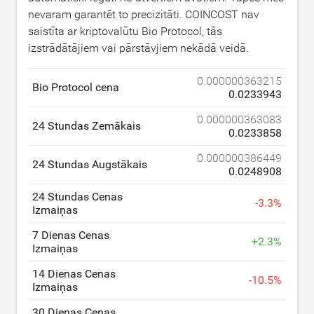
nevaram garantēt to precizitāti. COINCOST nav
saistīta ar kriptovalūtu Bio Protocol, tās
izstrādātājiem vai pārstāvjiem nekādā veidā.
0.000000363215
Bio Protocol cena
0.0233943
0.000000363083
24 Stundas Zemākais
0.0233858
0.000000386449
24 Stundas Augstākais
0.0248908
24 Stundas Cenas
-
3.3
%
Izmaiņas
7 Dienas Cenas
+
2.3
%
Izmaiņas
14 Dienas Cenas
-
10.5
%
Izmaiņas
30 Dienas Cenas