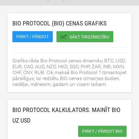
BIO PROTOCOL (BIO) CENAS GRAFIKS
PIRKT / PĀRDOT
SĀKT TIRDZNIECĪBU
Grafiks rāda Bio Protocol cenas dinamiku BTC, USD,
EUR, CAD, AUD, NZD, HKD, SGD, PHP, ZAR, INR, MXN,
CHF, CNY, RUB. Cik maksā Bio Protocol ? Izmantojiet
pārslēgus, lai redzētu BIO cenas izmaiņas šodien,
nedēļai, mēnesim, gadam un visam laikam.
BIO PROTOCOL KALKULATORS. MAINĪT BIO
UZ
USD
PIRKT / PĀRDOT BIO