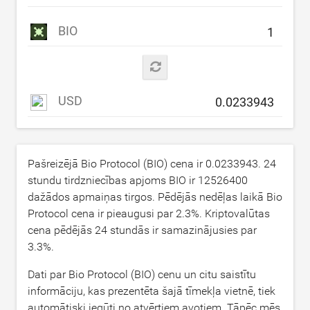
BIO
USD
Pašreizējā Bio Protocol (BIO) cena ir
0.0233943
. 24
stundu tirdzniecības apjoms BIO ir
12526400
dažādos apmaiņas tirgos. Pēdējās nedēļas laikā Bio
Protocol cena ir pieaugusi par
2.3
%. Kriptovalūtas
cena pēdējās 24 stundās ir samazinājusies par
3.3
%.
Dati par Bio Protocol (BIO) cenu un citu saistītu
informāciju, kas prezentēta šajā tīmekļa vietnē, tiek
automātiski iegūti no atvērtiem avotiem. Tāpēc mēs