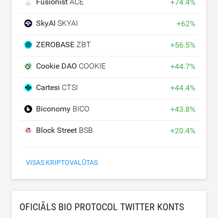
Fusionist
ACE
+
74.4
%
SkyAI
SKYAI
+
62
%
ZEROBASE
ZBT
+
56.5
%
Cookie DAO
COOKIE
+
44.7
%
Cartesi
CTSI
+
44.4
%
Biconomy
BICO
+
43.8
%
Block Street
BSB
+
20.4
%
VISAS KRIPTOVALŪTAS
OFICIĀLS BIO PROTOCOL TWITTER KONTS