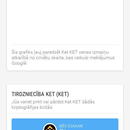
Šis grafiks ļauj paredzēt Ket KET cenas izmaiņu
atkarībā no cilvēku skaita, kas veikuši meklējumus
Googlē.
TIRDZNIECĪBA KET (KET)
Jūs variet pirkt vai pārdot Ket KET šādās
kriptogrāfijas biržās
MĒS IESAKAM