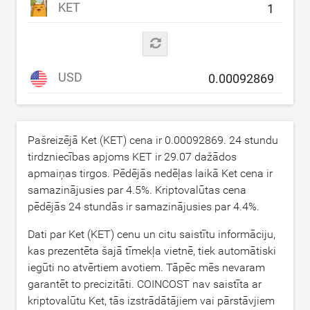
KET
USD
Pašreizējā Ket (KET) cena ir
0.00092869
. 24 stundu
tirdzniecības apjoms KET ir
29.07
dažādos
apmaiņas tirgos. Pēdējās nedēļas laikā Ket cena ir
samazinājusies par
4.5
%. Kriptovalūtas cena
pēdējās 24 stundās ir samazinājusies par
4.4
%.
Dati par Ket (KET) cenu un citu saistītu informāciju,
kas prezentēta šajā tīmekļa vietnē, tiek automātiski
iegūti no atvērtiem avotiem. Tāpēc mēs nevaram
garantēt to precizitāti. COINCOST nav saistīta ar
kriptovalūtu Ket, tās izstrādātājiem vai pārstāvjiem