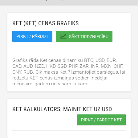
KET (KET) CENAS GRAFIKS
PIRKT / PĀRDOT
SĀKT TIRDZNIECĪBU
Grafiks rāda Ket cenas dinamiku BTC, USD, EUR,
CAD, AUD, NZD, HKD, SGD, PHP, ZAR, INR, MXN, CHF,
CNY, RUB. Cik maksā Ket ? Izmantojiet pārslēgus, lai
redzētu KET cenas izmaiņas šodien, nedēļai,
mēnesim, gadam un visam laikam.
KET KALKULATORS. MAINĪT KET UZ
USD
PIRKT / PĀRDOT KET