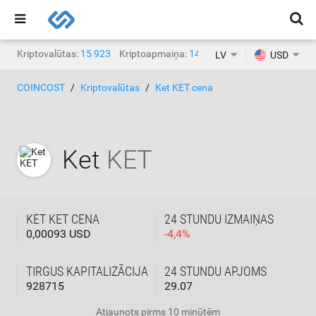
Kriptovalūtas:
15 923
Kriptoapmaiņa:
1468
LV
USD
COINCOST
Kriptovalūtas
Ket KET cena
Ket
KET
KET KET CENA
24 STUNDU IZMAIŅAS
0,00093 USD
-
4,4
%
TIRGUS KAPITALIZĀCIJA
24 STUNDU APJOMS
928715
29.07
Atjaunots
pirms 10 minūtēm