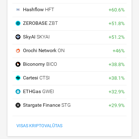
Hashflow
HFT
+
60.6
%
ZEROBASE
ZBT
+
51.8
%
SkyAI
SKYAI
+
51.2
%
Orochi Network
ON
+
46
%
Biconomy
BICO
+
38.8
%
Cartesi
CTSI
+
38.1
%
ETHGas
GWEI
+
32.9
%
Stargate Finance
STG
+
29.9
%
VISAS KRIPTOVALŪTAS