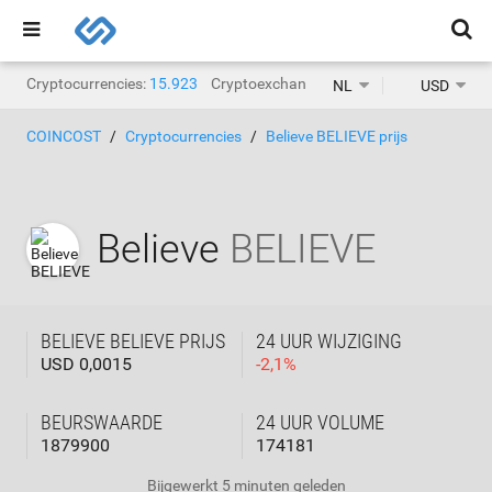
Cryptocurrencies:
15.923
Cryptoexchanges:
1.468
NL
USD
COINCOST
Cryptocurrencies
Believe BELIEVE prijs
Believe
BELIEVE
BELIEVE BELIEVE PRIJS
24 UUR WIJZIGING
USD 0,0015
-
2,1
%
BEURSWAARDE
24 UUR VOLUME
1879900
174181
Bijgewerkt
5 minuten geleden