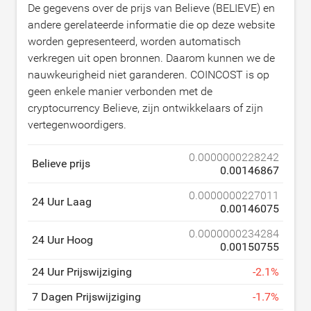
De gegevens over de prijs van Believe (BELIEVE) en
andere gerelateerde informatie die op deze website
worden gepresenteerd, worden automatisch
verkregen uit open bronnen. Daarom kunnen we de
nauwkeurigheid niet garanderen. COINCOST is op
geen enkele manier verbonden met de
cryptocurrency Believe, zijn ontwikkelaars of zijn
vertegenwoordigers.
0.0000000228242
Believe prijs
0.00146867
0.0000000227011
24 Uur Laag
0.00146075
0.0000000234284
24 Uur Hoog
0.00150755
24 Uur Prijswijziging
-
2.1
%
7 Dagen Prijswijziging
-
1.7
%