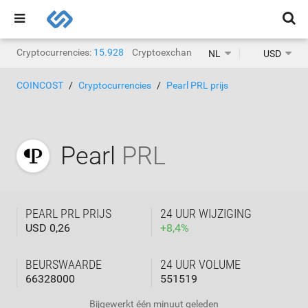
Cryptocurrencies:
15.928
Cryptoexchanges:
1.471
NL
USD
COINCOST
Cryptocurrencies
Pearl PRL prijs
Pearl
PRL
PEARL PRL PRIJS
24 UUR WIJZIGING
USD 0,26
+
8,4
%
BEURSWAARDE
24 UUR VOLUME
66328000
551519
Bijgewerkt
één minuut geleden