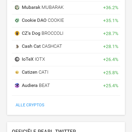
Mubarak
MUBARAK
+
36.2
%
Cookie DAO
COOKIE
+
35.1
%
CZ's Dog
BROCCOLI
+
28.7
%
Cash Cat
CASHCAT
+
28.1
%
IoTeX
IOTX
+
26.4
%
Catizen
CATI
+
25.8
%
Audiera
BEAT
+
25.4
%
ALLE CRYPTOS
OFFICIËLE PEARL TWITTER