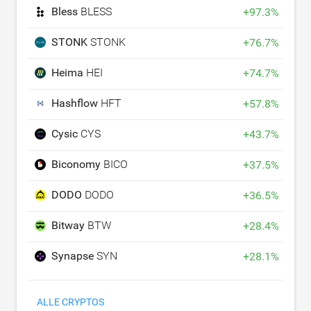
Bless
BLESS
+
97.3
%
STONK
STONK
+
76.7
%
Heima
HEI
+
74.7
%
Hashflow
HFT
+
57.8
%
Cysic
CYS
+
43.7
%
Biconomy
BICO
+
37.5
%
DODO
DODO
+
36.5
%
Bitway
BTW
+
28.4
%
Synapse
SYN
+
28.1
%
ALLE CRYPTOS