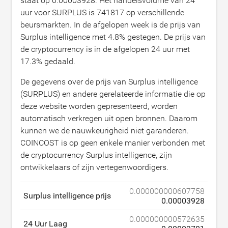
staat op
0.00003928
. Het handelsvolume van 24
uur voor SURPLUS is
741817
op verschillende
beursmarkten. In de afgelopen week is de prijs van
Surplus intelligence met
4.8
% gestegen. De prijs van
de cryptocurrency is in de afgelopen 24 uur met
17.3
% gedaald.
De gegevens over de prijs van Surplus intelligence
(SURPLUS) en andere gerelateerde informatie die op
deze website worden gepresenteerd, worden
automatisch verkregen uit open bronnen. Daarom
kunnen we de nauwkeurigheid niet garanderen.
COINCOST is op geen enkele manier verbonden met
de cryptocurrency Surplus intelligence, zijn
ontwikkelaars of zijn vertegenwoordigers.
0.000000000607758
Surplus intelligence prijs
0.00003928
0.000000000572635
24 Uur Laag