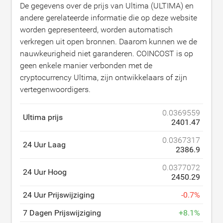
De gegevens over de prijs van Ultima (ULTIMA) en
andere gerelateerde informatie die op deze website
worden gepresenteerd, worden automatisch
verkregen uit open bronnen. Daarom kunnen we de
nauwkeurigheid niet garanderen. COINCOST is op
geen enkele manier verbonden met de
cryptocurrency Ultima, zijn ontwikkelaars of zijn
vertegenwoordigers.
0.0369559
Ultima prijs
2401.47
0.0367317
24 Uur Laag
2386.9
0.0377072
24 Uur Hoog
2450.29
24 Uur Prijswijziging
-
0.7
%
7 Dagen Prijswijziging
+
8.1
%