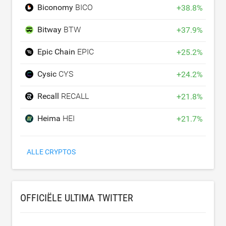
Biconomy
BICO
+
38.8
%
Bitway
BTW
+
37.9
%
Epic Chain
EPIC
+
25.2
%
Cysic
CYS
+
24.2
%
Recall
RECALL
+
21.8
%
Heima
HEI
+
21.7
%
ALLE CRYPTOS
OFFICIËLE ULTIMA TWITTER