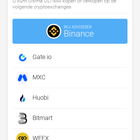
U kunt Ultima ULTIMA kopen of verkopen op de
volgende cryptoexchanges
WIJ ADVISEREN
Binance
Gate.io
MXC
Huobi
Bitmart
WEEX