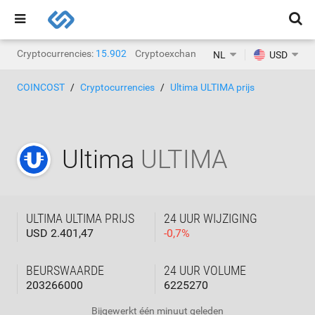
Cryptocurrencies:
15.902
Cryptoexchanges:
1.468
NL
USD
COINCOST
Cryptocurrencies
Ultima ULTIMA prijs
Ultima
ULTIMA
ULTIMA ULTIMA PRIJS
24 UUR WIJZIGING
USD 2.401,47
-
0,7
%
BEURSWAARDE
24 UUR VOLUME
203266000
6225270
Bijgewerkt
één minuut geleden