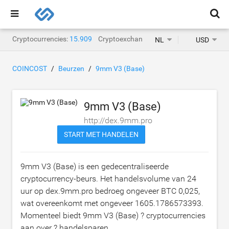
Cryptocurrencies:
15.909
Cryptoexchanges:
1.471
NL
USD
COINCOST
Beurzen
9mm V3 (Base)
9mm V3 (Base)
http://dex.9mm.pro
START MET HANDELEN
9mm V3 (Base) is een gedecentraliseerde
cryptocurrency-beurs. Het handelsvolume van 24
uur op dex.9mm.pro bedroeg ongeveer
BTC 0,025
,
wat overeenkomt met ongeveer
1605.1786573393
.
Momenteel biedt 9mm V3 (Base) ? cryptocurrencies
aan over ? handelsparen.