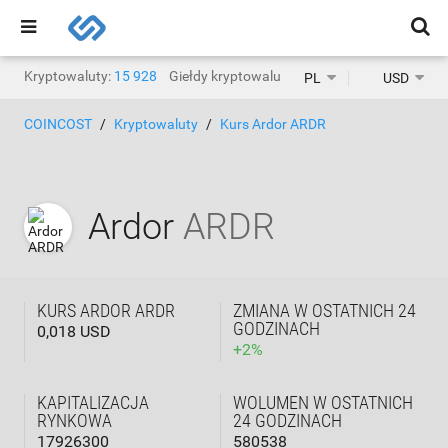
Kryptowaluty:
15 928
Giełdy kryptowalut:
1471
PL
USD
COINCOST
Kryptowaluty
Kurs Ardor ARDR
Ardor
ARDR
KURS ARDOR ARDR
ZMIANA W OSTATNICH 24
GODZINACH
0,018 USD
+
2
%
KAPITALIZACJA
WOLUMEN W OSTATNICH
RYNKOWA
24 GODZINACH
17926300
580538