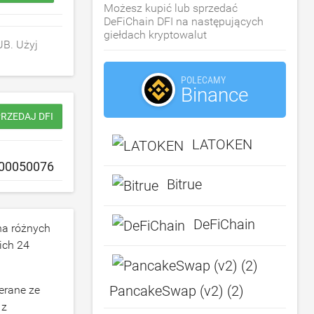
Możesz kupić lub sprzedać
DeFiChain DFI na następujących
giełdach kryptowalut
UB. Użyj
POLECAMY
Binance
PRZEDAJ DFI
LATOKEN
Bitrue
DeFiChain
a różnych
ich 24
PancakeSwap (v2) (2)
erane ze
 z