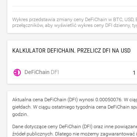
Wykres przedstawia zmiany ceny DeFiChain w BTC, USD, E
przełączników, aby wyświetlić wykres ceny DFI dzienny, tyg
KALKULATOR DEFICHAIN. PRZELICZ DFI NA
USD
DeFiChain
DFI
Aktualna cena DeFiChain (DFI) wynosi
0.00050076
. W ci
giełdach. W ciągu ostatniego tygodnia cena DeFiChain s
godzin.
Dane dotyczące ceny DeFiChain (DFI) oraz inne powiązane
źródeł publicznych. Dlatego nie możemy zagwarantować 