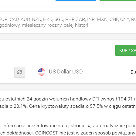
UR, CAD, AUD, NZD, HKD, SGD, PHP, ZAR, INR, MXN, CHF, CNY, R
odniowy, miesięczny, roczny, całej historii
KUP / S
US Dollar
USD
ągu ostatnich 24 godzin wolumen handlowy DFI wynosił
194.91
n
padła o
20.1
%. Cena kryptowaluty spadła o
57.5
% w ciągu ostatn
 informacje prezentowane na tej stronie są automatycznie pobi
ich dokładności. COINCOST nie jest w żaden sposób powiązany