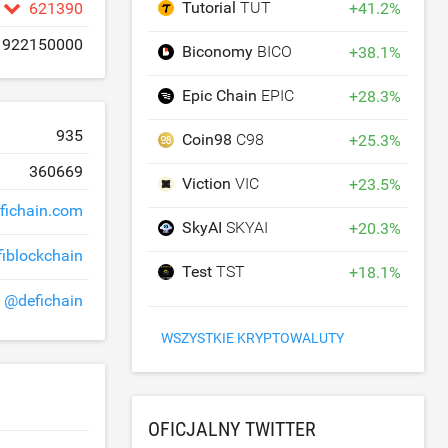
Tutorial
TUT
+
41.2
%
621390
922150000
Biconomy
BICO
+
38.1
%
Epic Chain
EPIC
+
28.3
%
935
Coin98
C98
+
25.3
%
360669
Viction
VIC
+
23.5
%
fichain.com
SkyAI
SKYAI
+
20.3
%
fiblockchain
Test
TST
+
18.1
%
@defichain
WSZYSTKIE KRYPTOWALUTY
OFICJALNY TWITTER