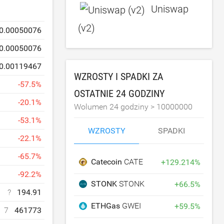
Uniswap
(v2)
0.00050076
0.00050076
0.00119467
WZROSTY I SPADKI ZA
-
57.5
%
OSTATNIE 24 GODZINY
-
20.1
%
Wolumen 24 godziny >
10000000
-
53.1
%
WZROSTY
SPADKI
-
22.1
%
-
65.7
%
Catecoin
CATE
+
129.214
%
-
92.2
%
STONK
STONK
+
66.5
%
?
194.91
ETHGas
GWEI
+
59.5
%
7
461773