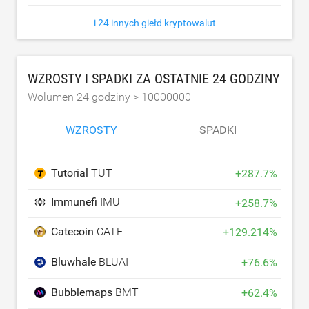
i 24 innych giełd kryptowalut
WZROSTY I SPADKI ZA OSTATNIE 24 GODZINY
Wolumen 24 godziny >
10000000
WZROSTY
SPADKI
Tutorial
TUT
+
287.7
%
Immunefi
IMU
+
258.7
%
Catecoin
CATE
+
129.214
%
Bluwhale
BLUAI
+
76.6
%
Bubblemaps
BMT
+
62.4
%