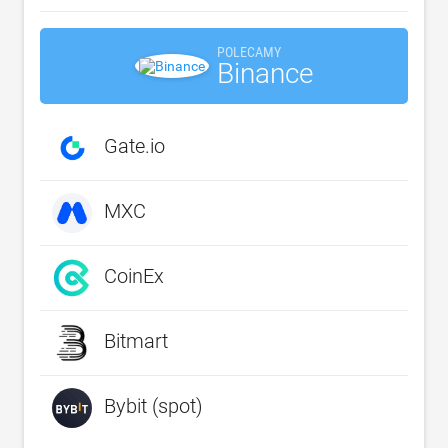
POLECAMY
Binance
Gate.io
MXC
CoinEx
Bitmart
Bybit (spot)