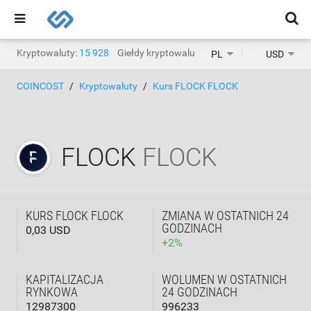
Kryptowaluty:
15 928
Giełdy kryptowalut:
1471
PL
USD
COINCOST
Kryptowaluty
Kurs FLOCK FLOCK
FLOCK
FLOCK
KURS FLOCK FLOCK
ZMIANA W OSTATNICH 24
GODZINACH
0,03 USD
+
2
%
KAPITALIZACJA
WOLUMEN W OSTATNICH
RYNKOWA
24 GODZINACH
12987300
996233