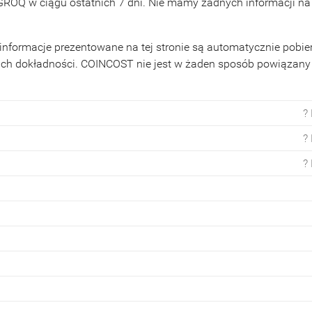
GROQ w ciągu ostatnich 7 dni. Nie mamy żadnych informacji na
formacje prezentowane na tej stronie są automatycznie pobie
ich dokładności. COINCOST nie jest w żaden sposób powiązany
?
?
?