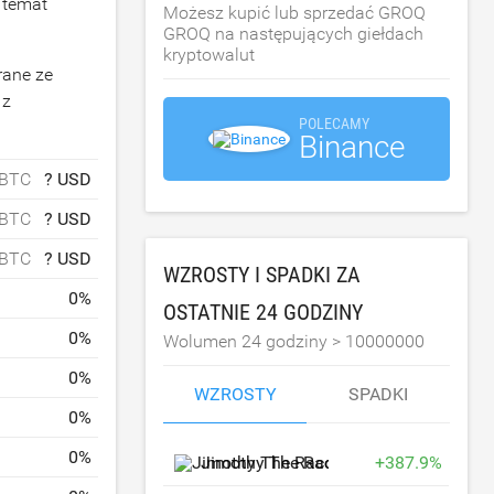
 temat
Możesz kupić lub sprzedać GROQ
GROQ na następujących giełdach
kryptowalut
rane ze
 z
POLECAMY
Binance
 BTC
? USD
 BTC
? USD
 BTC
? USD
WZROSTY I SPADKI ZA
0
%
OSTATNIE 24 GODZINY
0
%
Wolumen 24 godziny >
10000000
0
%
WZROSTY
SPADKI
0
%
0
%
Jimothy The Raccoon
+
JIMOTHY
387.9
%