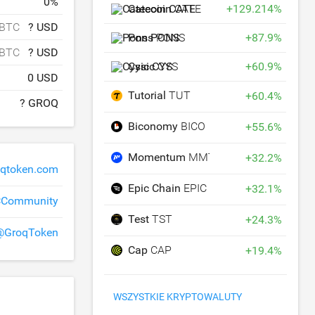
0
%
Catecoin
CATE
+
129.214
%
 BTC
? USD
Pons
PONS
+
87.9
%
 BTC
? USD
Cysic
CYS
+
60.9
%
0 USD
Tutorial
TUT
+
60.4
%
? GROQ
Biconomy
BICO
+
55.6
%
Momentum
MMT
+
32.2
%
oqtoken.com
Epic Chain
EPIC
+
32.1
%
CCommunity
Test
TST
+
24.3
%
@GroqToken
Cap
CAP
+
19.4
%
WSZYSTKIE KRYPTOWALUTY