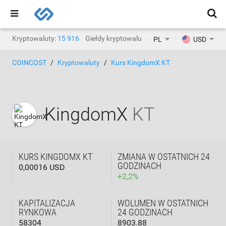
Kryptowaluty:
15 916
Giełdy kryptowalut:
1468
PL
USD
COINCOST
Kryptowaluty
Kurs KingdomX KT
KingdomX
KT
KURS KINGDOMX KT
ZMIANA W OSTATNICH 24
GODZINACH
0,00016 USD
+
2,2
%
KAPITALIZACJA
WOLUMEN W OSTATNICH
RYNKOWA
24 GODZINACH
58304
8903.88