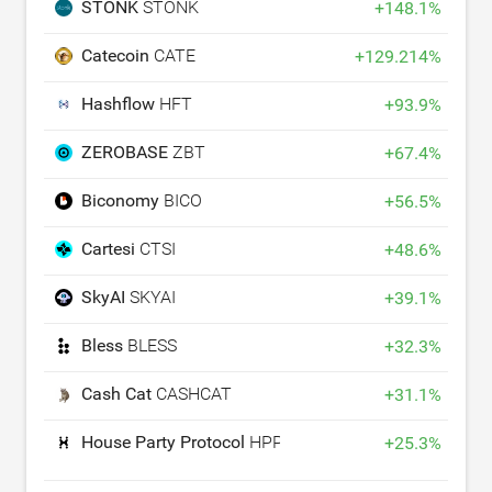
STONK
STONK
+
148.1
%
Catecoin
CATE
+
129.214
%
Hashflow
HFT
+
93.9
%
ZEROBASE
ZBT
+
67.4
%
Biconomy
BICO
+
56.5
%
Cartesi
CTSI
+
48.6
%
SkyAI
SKYAI
+
39.1
%
Bless
BLESS
+
32.3
%
Cash Cat
CASHCAT
+
31.1
%
House Party Protocol
HPP
+
25.3
%