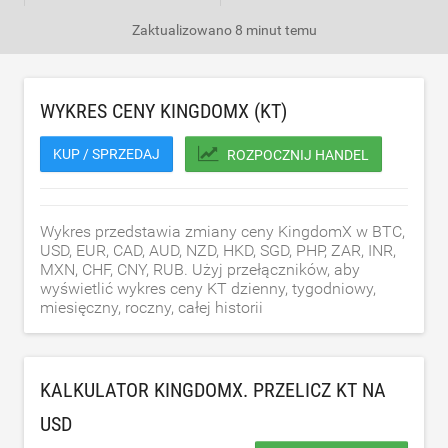
Zaktualizowano
8 minut temu
WYKRES CENY KINGDOMX (KT)
KUP / SPRZEDAJ
ROZPOCZNIJ HANDEL
Wykres przedstawia zmiany ceny KingdomX w BTC,
USD, EUR, CAD, AUD, NZD, HKD, SGD, PHP, ZAR, INR,
MXN, CHF, CNY, RUB. Użyj przełączników, aby
wyświetlić wykres ceny KT dzienny, tygodniowy,
miesięczny, roczny, całej historii
KALKULATOR KINGDOMX. PRZELICZ KT NA
USD