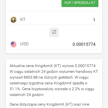
KUP / SPRZEDAJ KT
KT
USD
Aktualna cena KingdomX (KT) wynosi
0.00015774
.
W ciągu ostatnich 24 godzin wolumen handlowy KT
wynosił
8903.88
na różnych giełdach. W ciągu
ostatniego tygodnia cena KingdomX spadła o
51.1
%. Cena kryptowaluty wzrosła o
2.2
% w ciągu
ostatnich 24 godzin.
Dane dotyczące ceny KingdomX (KT) oraz inne