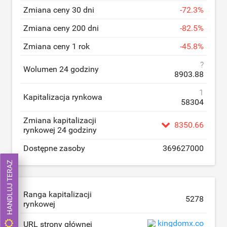
Zmiana ceny 30 dni
-
72.3
%
Zmiana ceny 200 dni
-
82.5
%
Zmiana ceny 1 rok
-
45.8
%
?
Wolumen 24 godziny
8903.88
1
Kapitalizacja rynkowa
58304
Zmiana kapitalizacji
8350.66
rynkowej 24 godziny
Dostępne zasoby
369627000
HANDLUJ TERAZ
Ranga kapitalizacji
5278
rynkowej
kingdomx.co
URL strony głównej