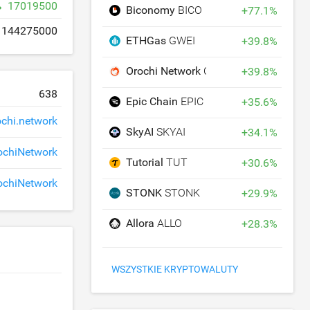
17019500
Biconomy
BICO
+
77.1
%
144275000
ETHGas
GWEI
+
39.8
%
Orochi Network
ON
+
39.8
%
638
Epic Chain
EPIC
+
35.6
%
ochi.network
SkyAI
SKYAI
+
34.1
%
ochiNetwork
Tutorial
TUT
+
30.6
%
chiNetwork
STONK
STONK
+
29.9
%
Allora
ALLO
+
28.3
%
WSZYSTKIE KRYPTOWALUTY