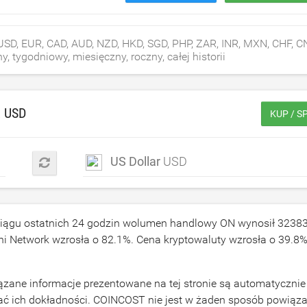
SD, EUR, CAD, AUD, NZD, HKD, SGD, PHP, ZAR, INR, MXN, CHF, C
 tygodniowy, miesięczny, roczny, całej historii
A
USD
KUP / S
US Dollar
USD
ciągu ostatnich 24 godzin wolumen handlowy ON wynosił
3238
hi Network wzrosła o
82.1
%. Cena kryptowaluty wzrosła o
39.8
%
ązane informacje prezentowane na tej stronie są automatycznie
ać ich dokładności. COINCOST nie jest w żaden sposób powiąza