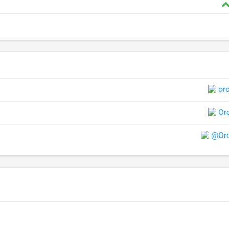
or
Or
@Oro