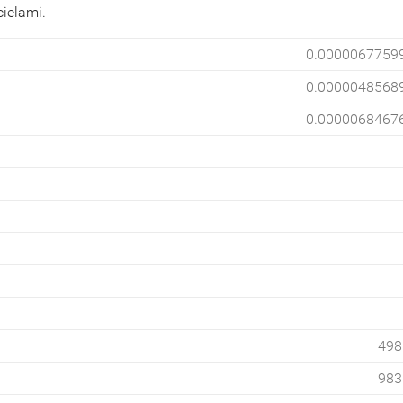
cielami.
0.0000067759
0.0000048568
0.0000068467
498
983