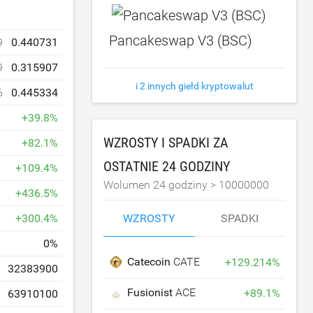
Pancakeswap V3 (BSC)
9
0.440731
9
0.315907
i 2 innych giełd kryptowalut
6
0.445334
+
39.8
%
WZROSTY I SPADKI ZA
+
82.1
%
OSTATNIE 24 GODZINY
+
109.4
%
Wolumen 24 godziny >
10000000
+
436.5
%
WZROSTY
SPADKI
+
300.4
%
0
%
Catecoin
CATE
+
129.214
%
32383900
Fusionist
ACE
+
89.1
%
63910100