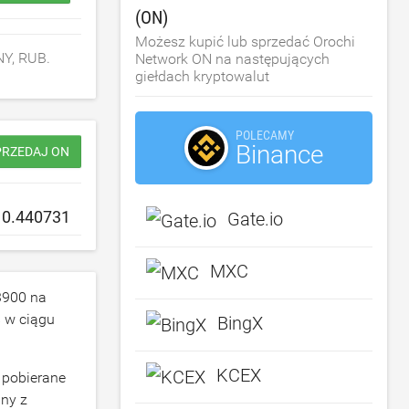
(ON)
Możesz kupić lub sprzedać Orochi
NY, RUB.
Network ON na następujących
giełdach kryptowalut
POLECAMY
Binance
PRZEDAJ ON
Gate.io
MXC
3900
na
 w ciągu
BingX
KCEX
 pobierane
ny z