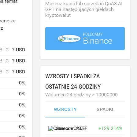
na temat
Możesz kupić lub sprzedać QnA3.AI
GPT na następujących giełdach
kryptowalut
rane ze
 z
POLECAMY
Binance
 BTC
? USD
 BTC
? USD
 BTC
? USD
WZROSTY I SPADKI ZA
0
%
OSTATNIE 24 GODZINY
0
%
Wolumen 24 godziny >
10000000
0
%
WZROSTY
SPADKI
0
%
0
%
Catecoin
CATE
+
129.214
%