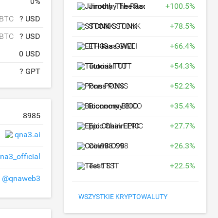
0
%
Jimothy The Raccoon
+
JIMOTHY
100.5
%
 BTC
? USD
STONK
STONK
+
78.5
%
 BTC
? USD
ETHGas
GWEI
+
66.4
%
0 USD
Tutorial
TUT
+
54.3
%
? GPT
Pons
PONS
+
52.2
%
Biconomy
BICO
+
35.4
%
8985
Epic Chain
EPIC
+
27.7
%
qna3.ai
Coin98
C98
+
26.3
%
na3_official
Test
TST
+
22.5
%
@qnaweb3
WSZYSTKIE KRYPTOWALUTY