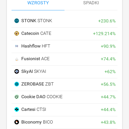
WZROSTY
SPADKI
STONK
STONK
+
230.6
%
Catecoin
CATE
+
129.214
%
Hashflow
HFT
+
90.9
%
Fusionist
ACE
+
74.4
%
SkyAI
SKYAI
+
62
%
ZEROBASE
ZBT
+
56.5
%
Cookie DAO
COOKIE
+
44.7
%
Cartesi
CTSI
+
44.4
%
Biconomy
BICO
+
43.8
%