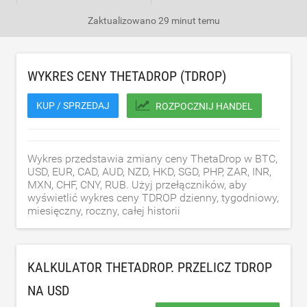
Zaktualizowano
29 minut temu
WYKRES CENY THETADROP (TDROP)
KUP / SPRZEDAJ
ROZPOCZNIJ HANDEL
Wykres przedstawia zmiany ceny ThetaDrop w BTC,
USD, EUR, CAD, AUD, NZD, HKD, SGD, PHP, ZAR, INR,
MXN, CHF, CNY, RUB. Użyj przełączników, aby
wyświetlić wykres ceny TDROP dzienny, tygodniowy,
miesięczny, roczny, całej historii
KALKULATOR THETADROP. PRZELICZ TDROP
NA
USD