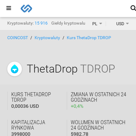
Kryptowaluty:
15 916
Giełdy kryptowalut:
1468
PL
USD
COINCOST
Kryptowaluty
Kurs ThetaDrop TDROP
ThetaDrop
TDROP
KURS THETADROP
ZMIANA W OSTATNICH 24
TDROP
GODZINACH
0,00036 USD
+
0,4
%
KAPITALIZACJA
WOLUMEN W OSTATNICH
RYNKOWA
24 GODZINACH
3998000
5982.78