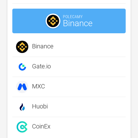
POLECAMY
Binance
Binance
Gate.io
MXC
Huobi
CoinEx