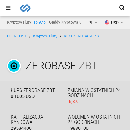
Kryptowaluty:
15 976
Giełdy kryptowalut:
1471
PL
USD
COINCOST
Kryptowaluty
Kurs ZEROBASE ZBT
ZEROBASE
ZBT
KURS ZEROBASE ZBT
ZMIANA W OSTATNICH 24
GODZINACH
0,1005 USD
-
6,8
%
KAPITALIZACJA
WOLUMEN W OSTATNICH
RYNKOWA
24 GODZINACH
29534400
19880100