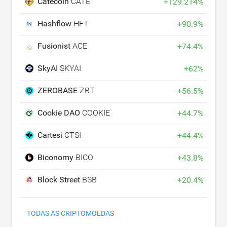
Catecoin
CATE
+
129.214
%
Hashflow
HFT
+
90.9
%
Fusionist
ACE
+
74.4
%
SkyAI
SKYAI
+
62
%
ZEROBASE
ZBT
+
56.5
%
Cookie DAO
COOKIE
+
44.7
%
Cartesi
CTSI
+
44.4
%
Biconomy
BICO
+
43.8
%
Block Street
BSB
+
20.4
%
TODAS AS CRIPTOMOEDAS