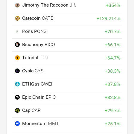
Jimothy The Raccoon
JIMOTHY
+
354
%
Catecoin
CATE
+
129.214
%
Pons
PONS
+
70.7
%
Biconomy
BICO
+
66.1
%
Tutorial
TUT
+
64.7
%
Cysic
CYS
+
38.3
%
ETHGas
GWEI
+
37.8
%
Epic Chain
EPIC
+
32.8
%
Cap
CAP
+
29.7
%
Momentum
MMT
+
25.1
%