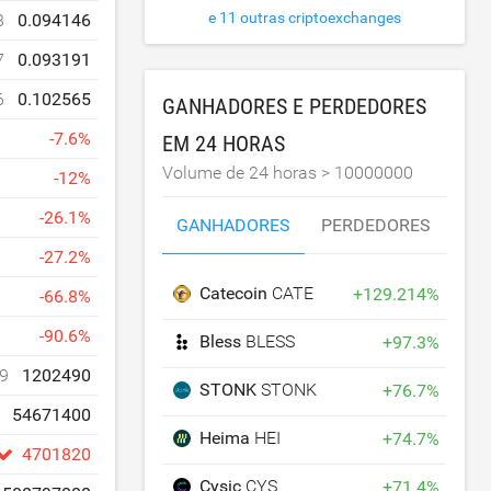
e 11 outras criptoexchanges
8
0.094146
7
0.093191
6
0.102565
GANHADORES E PERDEDORES
-
7.6
%
EM 24 HORAS
Volume de 24 horas >
10000000
-
12
%
-
26.1
%
GANHADORES
PERDEDORES
-
27.2
%
Catecoin
CATE
+
129.214
%
-
66.8
%
-
90.6
%
Bless
BLESS
+
97.3
%
9
1202490
STONK
STONK
+
76.7
%
54671400
Heima
HEI
+
74.7
%
4701820
Cysic
CYS
+
71.4
%