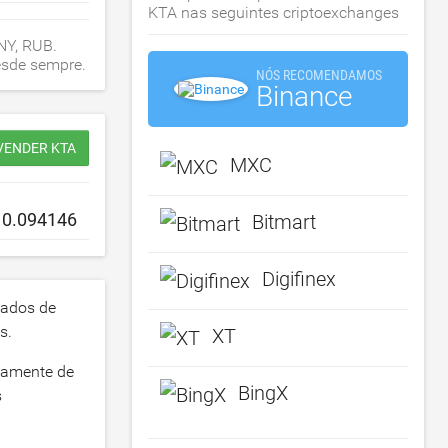
KTA nas seguintes criptoexchanges
NY, RUB.
esde sempre.
NÓS RECOMENDAMOS
Binance
VENDER KTA
MXC
Bitmart
Digifinex
ados de
s.
XT
icamente de
BingX
s