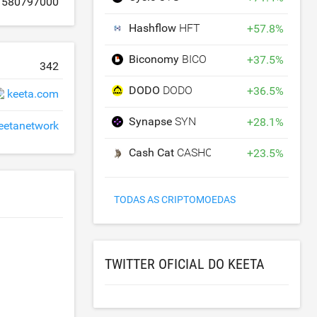
580797000
Hashflow
HFT
+
57.8
%
Biconomy
BICO
+
37.5
%
342
DODO
DODO
+
36.5
%
keeta.com
Synapse
SYN
+
28.1
%
etanetwork
Cash Cat
CASHCAT
+
23.5
%
TODAS AS CRIPTOMOEDAS
TWITTER OFICIAL DO KEETA