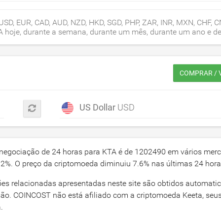
USD, EUR, CAD, AUD, NZD, HKD, SGD, PHP, ZAR, INR, MXN, CHF, C
KTA hoje, durante a semana, durante um mês, durante um ano e d
COMPRAR / 
US Dollar
USD
 negociação de 24 horas para KTA é de
1202490
em vários merc
12
%. O preço da criptomoeda diminuiu
7.6
% nas últimas 24 hora
ões relacionadas apresentadas neste site são obtidos automat
isão. COINCOST não está afiliado com a criptomoeda Keeta, seu
.