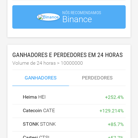
NÓS RECOMENDAMOS
Binance
GANHADORES E PERDEDORES EM 24 HORAS
Volume de 24 horas >
10000000
GANHADORES
PERDEDORES
Heima
HEI
+
252.4
%
Catecoin
CATE
+
129.214
%
STONK
STONK
+
85.7
%
Cartesi
CTSI
+
57.7
%