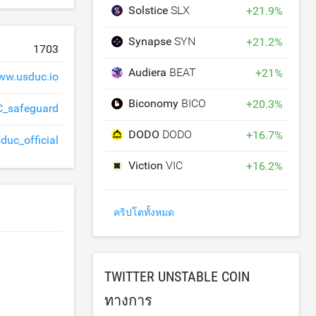
Solstice
SLX
+
21.9
%
Synapse
SYN
+
21.2
%
1703
Audiera
BEAT
+
21
%
ww.usduc.io
Biconomy
BICO
+
20.3
%
_safeguard
DODO
DODO
+
16.7
%
duc_official
Viction
VIC
+
16.2
%
คริปโตทั้งหมด
TWITTER UNSTABLE COIN
ทางการ