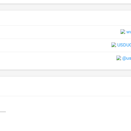
w
USDUC
@us