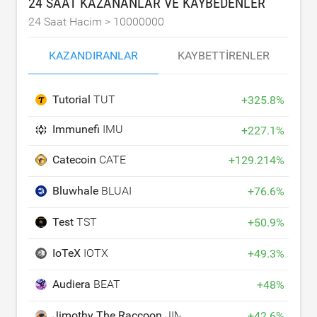
24 SAAT KAZANANLAR VE KAYBEDENLER
24 Saat Hacim >
10000000
KAZANDIRANLAR
KAYBETTIRENLER
Tutorial
TUT
+
325.8
%
Immunefi
IMU
+
227.1
%
Catecoin
CATE
+
129.214
%
Bluwhale
BLUAI
+
76.6
%
Test
TST
+
50.9
%
IoTeX
IOTX
+
49.3
%
Audiera
BEAT
+
48
%
Jimothy The Raccoon
JIMOTHY
+
42.6
%