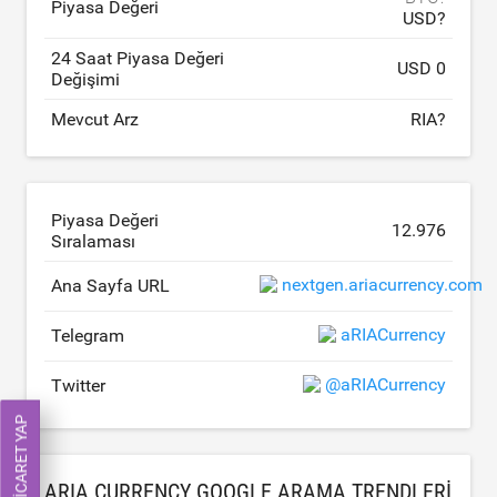
Piyasa Değeri
USD?
24 Saat Piyasa Değeri
USD 0
Değişimi
Mevcut Arz
RIA?
Piyasa Değeri
12.976
Sıralaması
nextgen.ariacurrency.com
Ana Sayfa URL
aRIACurrency
Telegram
@aRIACurrency
Twitter
ŞIMDI TICARET YAP
ARIA CURRENCY GOOGLE ARAMA TRENDLERI