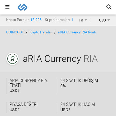
Kripto Paralar:
15.923
Kripto borsaları:
1.471
TR
USD
COINCOST
Kripto Paralar
aRIA Currency RIA fiyatı
aRIA Currency
RIA
ARIA CURRENCY RIA
24 SAATLIK DEĞIŞIM
FIYATI
0
%
USD?
PIYASA DEĞERI
24 SAATLIK HACIM
USD?
USD?