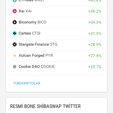
+
42.8
%
Xai
XAI
+
36.2
%
Biconomy
BICO
+
34.3
%
Cartesi
CTSI
+
31.5
%
Stargate Finance
STG
+
28.9
%
Vulcan Forged
PYR
+
27.4
%
Cookie DAO
COOKIE
+
25.7
%
TÜM KRIPTOLAR
RESMI BONE SHIBASWAP TWITTER