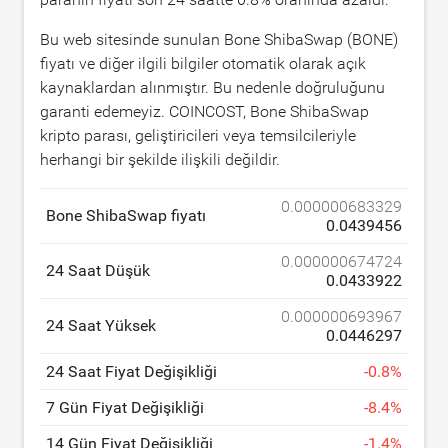
Bu web sitesinde sunulan Bone ShibaSwap (BONE)
fiyatı ve diğer ilgili bilgiler otomatik olarak açık
kaynaklardan alınmıştır. Bu nedenle doğruluğunu
garanti edemeyiz. COINCOST, Bone ShibaSwap
kripto parası, geliştiricileri veya temsilcileriyle
herhangi bir şekilde ilişkili değildir.
0.000000683329
Bone ShibaSwap fiyatı
0.0439456
0.000000674724
24 Saat Düşük
0.0433922
0.000000693967
24 Saat Yüksek
0.0446297
24 Saat Fiyat Değişikliği
-
0.8
%
7 Gün Fiyat Değişikliği
-
8.4
%
14 Gün Fiyat Değişikliği
-
1.4
%