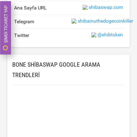
shibaswap.com
Ana Sayfa URL
ŞIMDI TICARET YAP
shibainuthedogecoinkiller
Telegram
@shibtoken
Twitter
BONE SHIBASWAP GOOGLE ARAMA
TRENDLERI