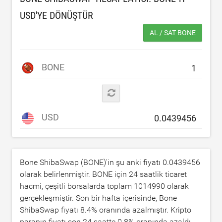
USD
'YE DÖNÜŞTÜR
AL / SAT BONE
BONE
USD
Bone ShibaSwap (BONE)'in şu anki fiyatı
0.0439456
olarak belirlenmiştir. BONE için 24 saatlik ticaret
hacmi, çeşitli borsalarda toplam
1014990
olarak
gerçekleşmiştir. Son bir hafta içerisinde, Bone
ShibaSwap fiyatı
8.4
% oranında azalmıştır. Kripto
paranın fiyatı son 24 saatte
0.8
% oranında azaldı.