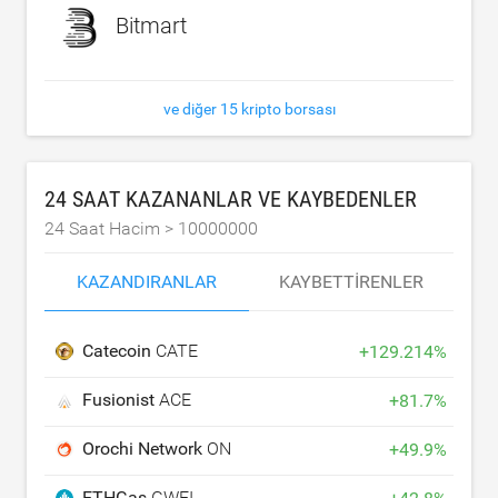
Bitmart
ve diğer 15 kripto borsası
24 SAAT KAZANANLAR VE KAYBEDENLER
24 Saat Hacim >
10000000
KAZANDIRANLAR
KAYBETTIRENLER
Catecoin
CATE
+
129.214
%
Fusionist
ACE
+
81.7
%
Orochi Network
ON
+
49.9
%
ETHGas
GWEI