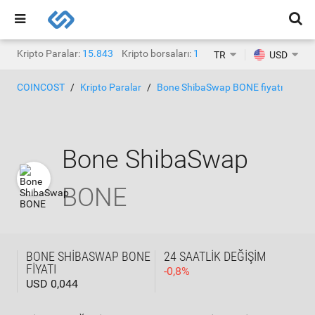
Kripto Paralar:
15.843
Kripto borsaları:
1.467
TR
USD
COINCOST
Kripto Paralar
Bone ShibaSwap BONE fiyatı
Bone ShibaSwap
BONE
BONE SHIBASWAP BONE
24 SAATLIK DEĞIŞIM
FIYATI
-
0,8
%
USD 0,044