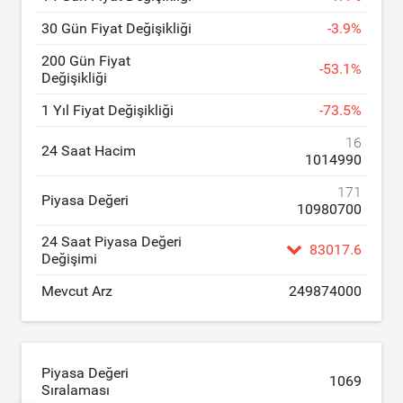
30 Gün Fiyat Değişikliği
-
3.9
%
200 Gün Fiyat
-
53.1
%
Değişikliği
1 Yıl Fiyat Değişikliği
-
73.5
%
16
24 Saat Hacim
1014990
171
Piyasa Değeri
10980700
24 Saat Piyasa Değeri
83017.6
Değişimi
Mevcut Arz
249874000
Piyasa Değeri
1069
Sıralaması