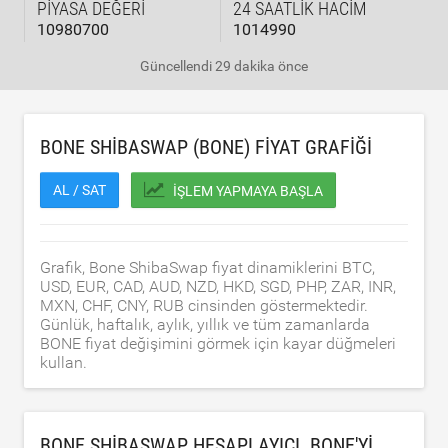
PIYASA DEĞERI
24 SAATLIK HACIM
10980700
1014990
Güncellendi
29 dakika önce
BONE SHIBASWAP (BONE) FIYAT GRAFIĞI
AL / SAT
İŞLEM YAPMAYA BAŞLA
Grafik, Bone ShibaSwap fiyat dinamiklerini BTC,
USD, EUR, CAD, AUD, NZD, HKD, SGD, PHP, ZAR, INR,
MXN, CHF, CNY, RUB cinsinden göstermektedir.
Günlük, haftalık, aylık, yıllık ve tüm zamanlarda
BONE fiyat değişimini görmek için kayar düğmeleri
kullan.
BONE SHIBASWAP HESAPLAYICI. BONE'YI