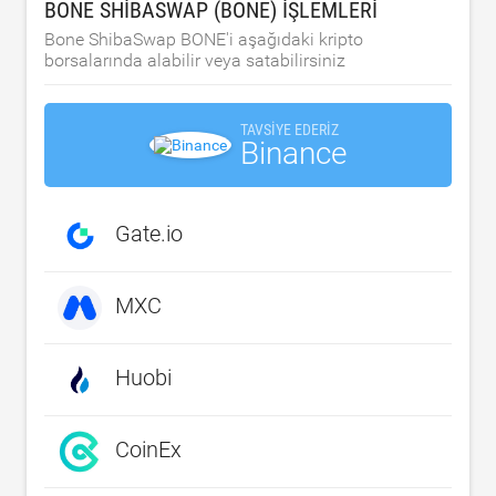
BONE SHIBASWAP (BONE) IŞLEMLERI
Bone ShibaSwap BONE'i aşağıdaki kripto
borsalarında alabilir veya satabilirsiniz
TAVSIYE EDERIZ
Binance
Gate.io
MXC
Huobi
CoinEx