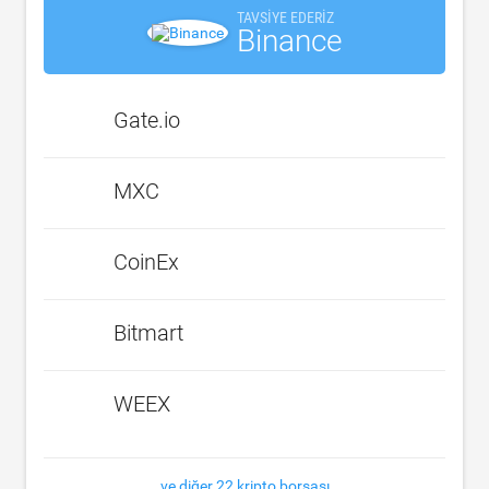
TAVSIYE EDERIZ
Binance
Gate.io
MXC
CoinEx
Bitmart
WEEX
ve diğer 22 kripto borsası