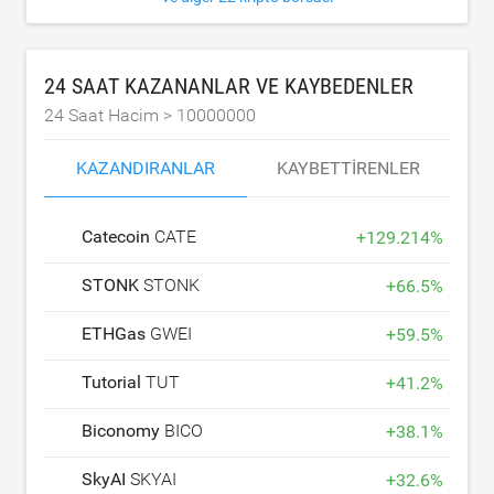
24 SAAT KAZANANLAR VE KAYBEDENLER
24 Saat Hacim >
10000000
KAZANDIRANLAR
KAYBETTIRENLER
Catecoin
CATE
+
129.214
%
STONK
STONK
+
66.5
%
ETHGas
GWEI
+
59.5
%
Tutorial
TUT
+
41.2
%
Biconomy
BICO
+
38.1
%
SkyAI
SKYAI
+
32.6
%