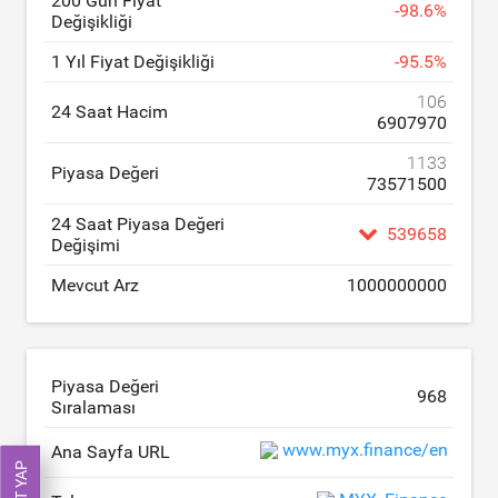
200 Gün Fiyat
-
98.6
%
Değişikliği
1 Yıl Fiyat Değişikliği
-
95.5
%
106
24 Saat Hacim
6907970
1133
Piyasa Değeri
73571500
24 Saat Piyasa Değeri
539658
Değişimi
Mevcut Arz
1000000000
Piyasa Değeri
968
Sıralaması
www.myx.finance/en
Ana Sayfa URL