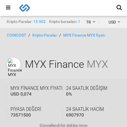
Kripto Paralar:
15.902
Kripto borsaları:
1.468
TR
USD
COINCOST
Kripto Paralar
MYX Finance MYX fiyatı
MYX Finance
MYX
MYX FINANCE MYX FIYATI
24 SAATLIK DEĞIŞIM
USD 0,074
0
%
PIYASA DEĞERI
24 SAATLIK HACIM
73571500
6907970
Güncellendi
bir dakika önce