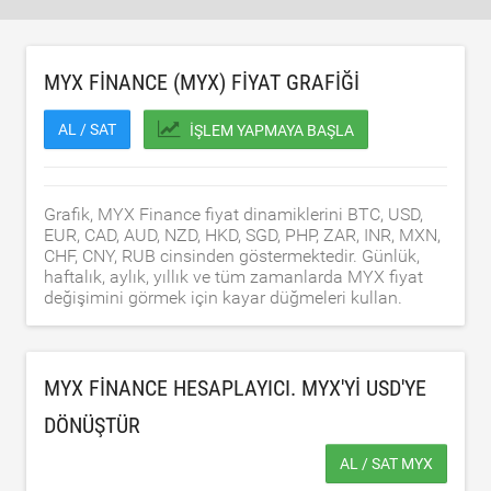
MYX FINANCE (MYX) FIYAT GRAFIĞI
AL / SAT
İŞLEM YAPMAYA BAŞLA
Grafik, MYX Finance fiyat dinamiklerini BTC, USD,
EUR, CAD, AUD, NZD, HKD, SGD, PHP, ZAR, INR, MXN,
CHF, CNY, RUB cinsinden göstermektedir. Günlük,
haftalık, aylık, yıllık ve tüm zamanlarda MYX fiyat
değişimini görmek için kayar düğmeleri kullan.
MYX FINANCE HESAPLAYICI. MYX'YI
USD
'YE
DÖNÜŞTÜR
AL / SAT MYX