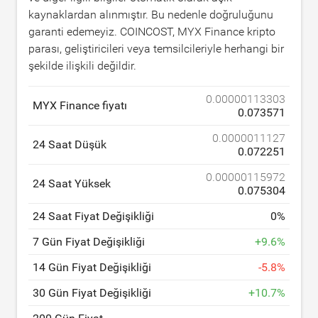
kaynaklardan alınmıştır. Bu nedenle doğruluğunu
garanti edemeyiz. COINCOST, MYX Finance kripto
parası, geliştiricileri veya temsilcileriyle herhangi bir
şekilde ilişkili değildir.
0.00000113303
MYX Finance fiyatı
0.073571
0.0000011127
24 Saat Düşük
0.072251
0.00000115972
24 Saat Yüksek
0.075304
24 Saat Fiyat Değişikliği
0
%
7 Gün Fiyat Değişikliği
+
9.6
%
14 Gün Fiyat Değişikliği
-
5.8
%
30 Gün Fiyat Değişikliği
+
10.7
%