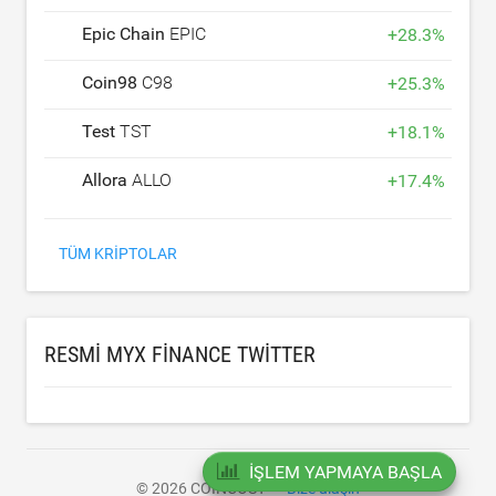
Epic Chain
EPIC
+
28.3
%
Coin98
C98
+
25.3
%
Test
TST
+
18.1
%
Allora
ALLO
+
17.4
%
TÜM KRIPTOLAR
RESMI MYX FINANCE TWITTER
İŞLEM YAPMAYA BAŞLA
© 2026 COINCOST
Bize ulaşın