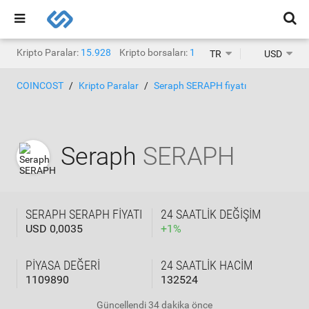
Kripto Paralar:
15.928
Kripto borsaları:
1.471
TR
USD
COINCOST
Kripto Paralar
Seraph SERAPH fiyatı
Seraph
SERAPH
SERAPH SERAPH FIYATI
24 SAATLIK DEĞIŞIM
USD 0,0035
+
1
%
PIYASA DEĞERI
24 SAATLIK HACIM
1109890
132524
Güncellendi
34 dakika önce