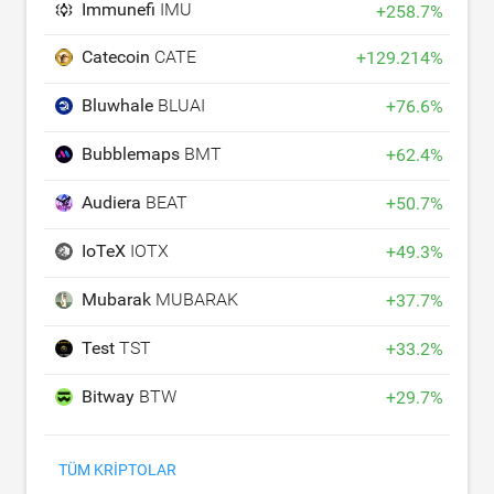
Immunefi
IMU
+
258.7
%
Catecoin
CATE
+
129.214
%
Bluwhale
BLUAI
+
76.6
%
Bubblemaps
BMT
+
62.4
%
Audiera
BEAT
+
50.7
%
IoTeX
IOTX
+
49.3
%
Mubarak
MUBARAK
+
37.7
%
Test
TST
+
33.2
%
Bitway
BTW
+
29.7
%
TÜM KRIPTOLAR