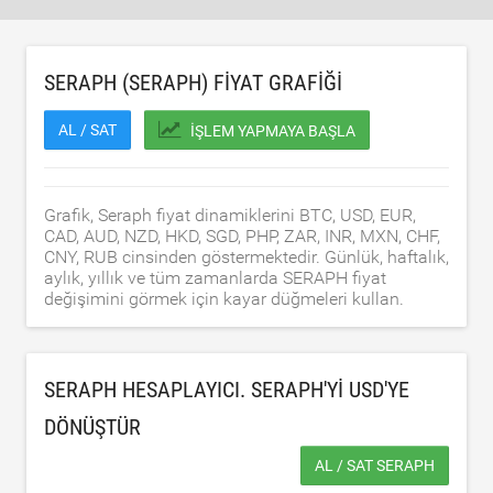
SERAPH (SERAPH) FIYAT GRAFIĞI
AL / SAT
İŞLEM YAPMAYA BAŞLA
Grafik, Seraph fiyat dinamiklerini BTC, USD, EUR,
CAD, AUD, NZD, HKD, SGD, PHP, ZAR, INR, MXN, CHF,
CNY, RUB cinsinden göstermektedir. Günlük, haftalık,
aylık, yıllık ve tüm zamanlarda SERAPH fiyat
değişimini görmek için kayar düğmeleri kullan.
SERAPH HESAPLAYICI. SERAPH'YI
USD
'YE
DÖNÜŞTÜR
AL / SAT SERAPH