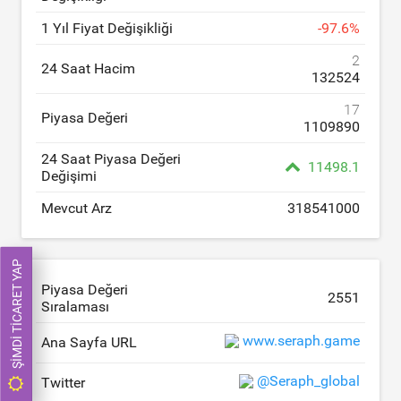
1 Yıl Fiyat Değişikliği
-
97.6
%
2
24 Saat Hacim
132524
17
Piyasa Değeri
1109890
24 Saat Piyasa Değeri
11498.1
Değişimi
Mevcut Arz
318541000
ŞIMDI TICARET YAP
Piyasa Değeri
2551
Sıralaması
www.seraph.game
Ana Sayfa URL
@Seraph_global
Twitter