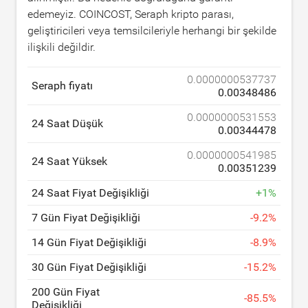
edemeyiz. COINCOST, Seraph kripto parası,
geliştiricileri veya temsilcileriyle herhangi bir şekilde
ilişkili değildir.
0.0000000537737
Seraph fiyatı
0.00348486
0.0000000531553
24 Saat Düşük
0.00344478
0.0000000541985
24 Saat Yüksek
0.00351239
24 Saat Fiyat Değişikliği
+
1
%
7 Gün Fiyat Değişikliği
-
9.2
%
14 Gün Fiyat Değişikliği
-
8.9
%
30 Gün Fiyat Değişikliği
-
15.2
%
200 Gün Fiyat
-
85.5
%
Değişikliği