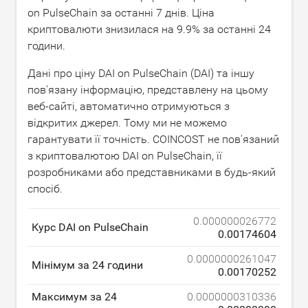
on PulseChain за останні 7 днів. Ціна
криптовалюти знизилася на
9.9
% за останні 24
години.
Дані про ціну DAI on PulseChain (DAI) та іншу
пов'язану інформацію, представлену на цьому
веб-сайті, автоматично отримуються з
відкритих джерел. Тому ми не можемо
гарантувати її точність. COINCOST не пов'язаний
з криптовалютою DAI on PulseChain, її
розробниками або представниками в будь-який
спосіб.
0.000000026772
Курс DAI on PulseChain
0.00174604
0.0000000261047
Мінімум за 24 години
0.00170252
Максимум за 24
0.0000000310336