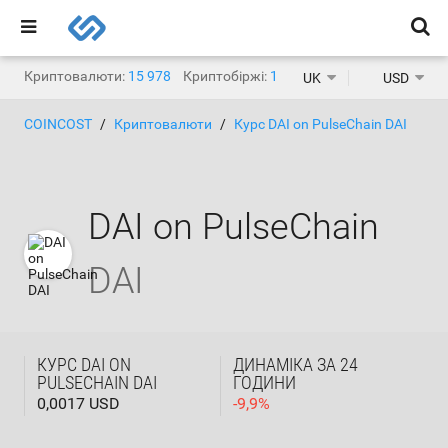
Криптовалюти:
15 978
Криптобіржі:
1 471
UK
USD
COINCOST
Криптовалюти
Курс DAI on PulseChain DAI
DAI on PulseChain
DAI
КУРС DAI ON
ДИНАМІКА ЗА 24
PULSECHAIN DAI
ГОДИНИ
0,0017 USD
-
9,9
%