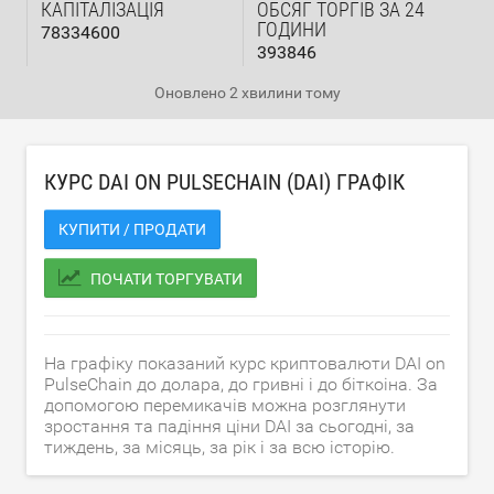
КАПІТАЛІЗАЦІЯ
ОБСЯГ ТОРГІВ ЗА 24
ГОДИНИ
78334600
393846
Оновлено
2 хвилини тому
КУРС DAI ON PULSECHAIN (DAI) ГРАФІК
КУПИТИ / ПРОДАТИ
ПОЧАТИ ТОРГУВАТИ
На графіку показаний курс криптовалюти DAI on
PulseChain до долара, до гривні і до біткоіна. За
допомогою перемикачів можна розглянути
зростання та падіння ціни DAI за сьогодні, за
тиждень, за місяць, за рік і за всю історію.