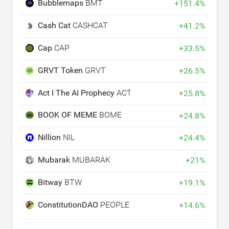
Bubblemaps
BMT
+
151.4
%
Cash Cat
CASHCAT
+
41.2
%
Cap
CAP
+
33.5
%
GRVT Token
GRVT
+
26.5
%
Act I The AI Prophecy
ACT
+
25.8
%
BOOK OF MEME
BOME
+
24.8
%
Nillion
NIL
+
24.4
%
Mubarak
MUBARAK
+
21
%
Bitway
BTW
+
19.1
%
ConstitutionDAO
PEOPLE
+
14.6
%