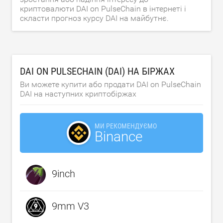
криптовалюти DAI on PulseChain в інтернеті і
скласти прогноз курсу DAI на майбутнє.
DAI ON PULSECHAIN (DAI) НА БІРЖАХ
Ви можете купити або продати DAI on PulseChain
DAI на наступних криптобіржах
МИ РЕКОМЕНДУЄМО
Binance
9inch
9mm V3