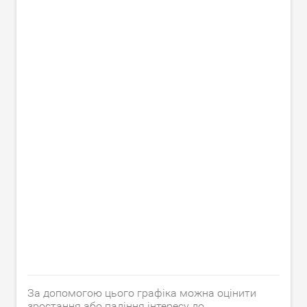
За допомогою цього графіка можна оцінити
зростання або падіння інтересу до