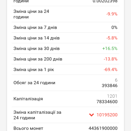
години
0.00202398
Зміна ціни за 24
-
9.9
%
години
Зміна ціни за 7 днів
0
%
Зміна ціни за 14 днів
-
5.8
%
Зміна ціни за 30 днів
+
16.5
%
Зміна ціни за 200 днів
-
13.8
%
Зміна ціни за 1 рік
-
69.4
%
6
Обсяг за 24 години
393846
1201
Капіталізація
78334600
Зміна капіталізації за
10195200
24 години
Всього монет
44361900000