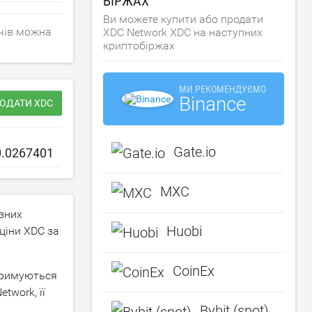
БІРЖАХ
Ви можете купити або продати
ачів можна
XDC Network XDC на наступних
криптобіржах
МИ РЕКОМЕНДУЄМО
Binance
РОДАТИ XDC
Gate.io
MXC
зних
Huobi
 ціни XDC за
CoinEx
отримуються
twork, її
Bybit (spot)