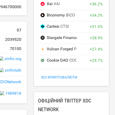
Xai
XAI
+
36.2
%
9946700000
Biconomy
BICO
+
34.3
%
Cartesi
CTSI
+
31.5
%
97
Stargate Finance
STG
+
28.9
%
2039520
70100
Vulcan Forged
PYR
+
27.4
%
xinfin.org
Cookie DAO
COOKIE
+
25.7
%
xinfintalk
ВСІ КРИПТОВАЛЮТИ
DCNetwork
1989818
ОФІЦІЙНИЙ ТВІТТЕР XDC
NETWORK