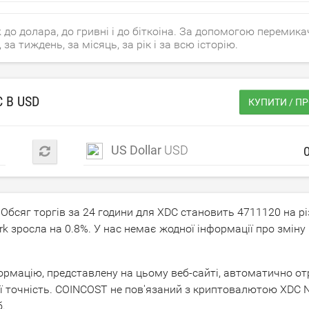
до долара, до гривні і до біткоіна. За допомогою перемик
за тиждень, за місяць, за рік і за всю історію.
C В
USD
КУПИТИ / П
US Dollar
USD
. Обсяг торгів за 24 години для XDC становить
4711120
на рі
rk зросла на
0.8
%. У нас немає жодної інформації про зміну
нформацію, представлену на цьому веб-сайті, автоматично 
ї точність. COINCOST не пов'язаний з криптовалютою XDC Ne
.