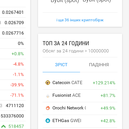
0.0267401
і ще 36 інших криптобірж
3
0.026709
0.0267716
ТОП ЗА 24 ГОДИНИ
0
%
Обсяг за 24 години >
10000000
+
0.8
%
-
4.8
%
ЗРІСТ
ПАДІННЯ
-
1.1
%
Catecoin
CATE
+
129.214
%
-
39.9
%
Fusionist
ACE
-
71.1
%
+
81.7
%
3
4711120
Orochi Network
ON
+
49.9
%
533376000
ETHGas
GWEI
+
42.8
%
518457