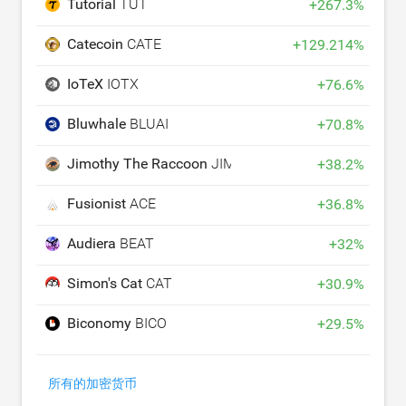
Tutorial
TUT
+
267.3
%
Catecoin
CATE
+
129.214
%
IoTeX
IOTX
+
76.6
%
Bluwhale
BLUAI
+
70.8
%
Jimothy The Raccoon
JIMOTHY
+
38.2
%
Fusionist
ACE
+
36.8
%
Audiera
BEAT
+
32
%
Simon's Cat
CAT
+
30.9
%
Biconomy
BICO
+
29.5
%
所有的加密货币