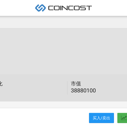
化
市值
38880100
买入/卖出