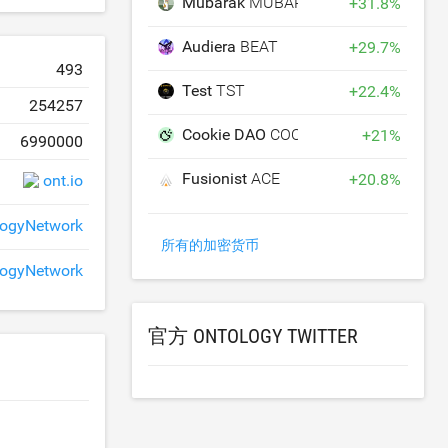
Mubarak
MUBARAK
+
31.8
%
Audiera
BEAT
+
29.7
%
493
Test
TST
+
22.4
%
254257
Cookie DAO
COOKIE
+
21
%
6990000
Fusionist
ACE
+
20.8
%
ont.io
logyNetwork
所有的加密货币
ogyNetwork
官方 ONTOLOGY TWITTER