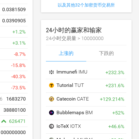
以及其他32个加密货币交易所
0.0381509
0.0390905
24小时的赢家和输家
+
1.2
%
24小时交易量 >
10000000
+
3.1
%
上涨的
下跌的
-
8.7
%
-
15.8
%
Immunefi
IMU
+
232.3
%
-
40.3
%
Tutorial
TUT
+
231.6
%
-
73.5
%
Catecoin
CATE
6
1683270
+
129.214
%
38880100
Bubblemaps
BMT
+
52
%
626471
IoTeX
IOTX
+
46.6
%
1000000000