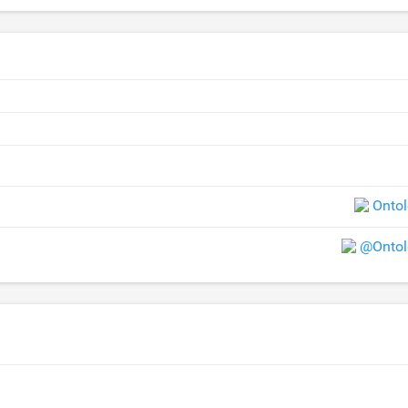
Onto
@Ontol