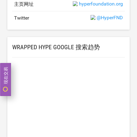
hyperfoundation.org
主页网址
@HyperFND
Twitter
WRAPPED HYPE GOOGLE 搜索趋势
现在交易