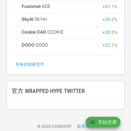
Fusionist
ACE
+
51.1
%
SkyAI
SKYAI
+
39.2
%
Cookie DAO
COOKIE
+
30.5
%
DODO
DODO
+
22.1
%
所有的加密货币
官方 WRAPPED HYPE TWITTER
开始交易
© 2026 COINCOST
联系我们