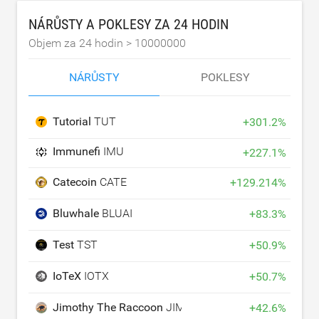
NÁRŮSTY A POKLESY ZA 24 HODIN
Objem za 24 hodin >
10000000
NÁRŮSTY
POKLESY
Tutorial
TUT
+
301.2
%
Immunefi
IMU
+
227.1
%
Catecoin
CATE
+
129.214
%
Bluwhale
BLUAI
+
83.3
%
Test
TST
+
50.9
%
IoTeX
IOTX
+
50.7
%
Jimothy The Raccoon
JIMOTHY
+
42.6
%