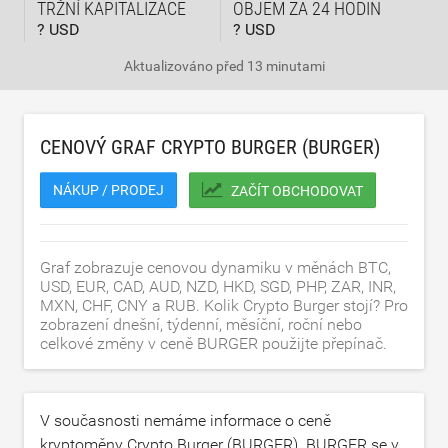
TRŽNÍ KAPITALIZACE
OBJEM ZA 24 HODIN
? USD
? USD
Aktualizováno
před 13 minutami
CENOVÝ GRAF CRYPTO BURGER (BURGER)
NÁKUP / PRODEJ
ZAČÍT OBCHODOVAT
Graf zobrazuje cenovou dynamiku v měnách BTC,
USD, EUR, CAD, AUD, NZD, HKD, SGD, PHP, ZAR, INR,
MXN, CHF, CNY a RUB. Kolik Crypto Burger stojí? Pro
zobrazení dnešní, týdenní, měsíční, roční nebo
celkové změny v ceně BURGER použijte přepínač.
V současnosti nemáme informace o ceně
kryptoměny Crypto Burger (BURGER). BURGER se v