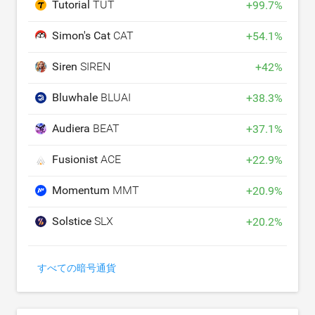
Tutorial
TUT
+
99.7
%
Simon's Cat
CAT
+
54.1
%
Siren
SIREN
+
42
%
Bluwhale
BLUAI
+
38.3
%
Audiera
BEAT
+
37.1
%
Fusionist
ACE
+
22.9
%
Momentum
MMT
+
20.9
%
Solstice
SLX
+
20.2
%
すべての暗号通貨