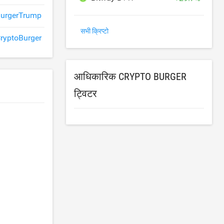
BurgerTrump
सभी क्रिप्टो
yptoBurger
आधिकारिक CRYPTO BURGER
ट्विटर