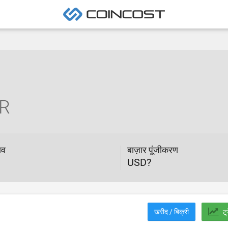
R
ाव
बाज़ार पूंजीकरण
USD?
खरीद / बिक्री
ट्