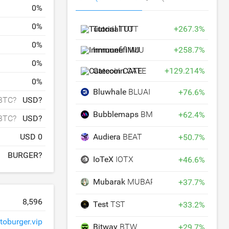
0
%
0
%
Tutorial
TUT
+
267.3
%
0
%
Immunefi
IMU
+
258.7
%
0
%
Catecoin
CATE
+
129.214
%
0
%
Bluwhale
BLUAI
+
76.6
%
BTC?
USD?
Bubblemaps
BMT
+
62.4
%
BTC?
USD?
USD 0
Audiera
BEAT
+
50.7
%
BURGER?
IoTeX
IOTX
+
46.6
%
Mubarak
MUBARAK
+
37.7
%
8,596
Test
TST
+
33.2
%
toburger.vip
Bitway
BTW
+
29.7
%