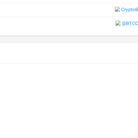
Crypto
@BTCCr