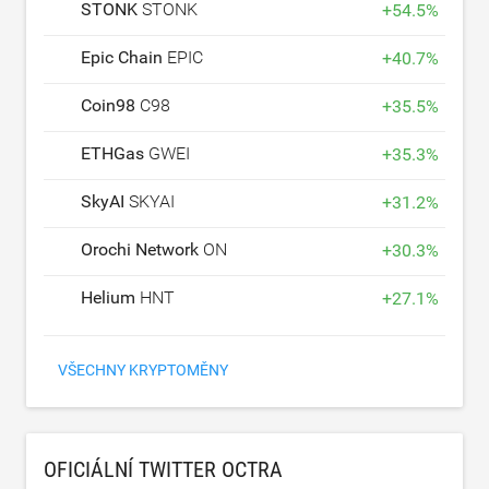
STONK
STONK
+
54.5
%
Epic Chain
EPIC
+
40.7
%
Coin98
C98
+
35.5
%
ETHGas
GWEI
+
35.3
%
SkyAI
SKYAI
+
31.2
%
Orochi Network
ON
+
30.3
%
Helium
HNT
+
27.1
%
VŠECHNY KRYPTOMĚNY
OFICIÁLNÍ TWITTER OCTRA