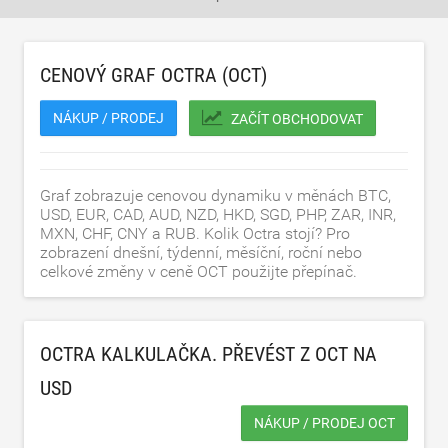
CENOVÝ GRAF OCTRA (OCT)
NÁKUP / PRODEJ
ZAČÍT OBCHODOVAT
Graf zobrazuje cenovou dynamiku v měnách BTC,
USD, EUR, CAD, AUD, NZD, HKD, SGD, PHP, ZAR, INR,
MXN, CHF, CNY a RUB. Kolik Octra stojí? Pro
zobrazení dnešní, týdenní, měsíční, roční nebo
celkové změny v ceně OCT použijte přepínač.
OCTRA KALKULAČKA. PŘEVÉST Z OCT NA
USD
NÁKUP / PRODEJ OCT