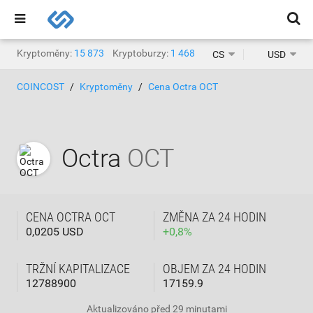
Kryptoměny:
15 873
Kryptoburzy:
1 468
CS
USD
COINCOST
Kryptoměny
Cena Octra OCT
Octra
OCT
CENA OCTRA OCT
ZMĚNA ZA 24 HODIN
0,0205 USD
+
0,8
%
TRŽNÍ KAPITALIZACE
OBJEM ZA 24 HODIN
12788900
17159.9
Aktualizováno
před 29 minutami