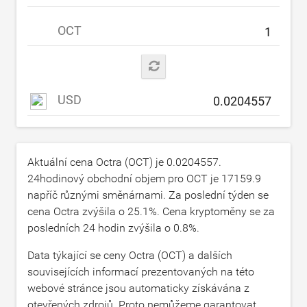
OCT
USD
Aktuální cena Octra (OCT) je
0.0204557
.
24hodinový obchodní objem pro OCT je
17159.9
napříč různými směnárnami. Za poslední týden se
cena Octra zvýšila o
25.1
%. Cena kryptoměny se za
posledních 24 hodin zvýšila o
0.8
%.
Data týkající se ceny Octra (OCT) a dalších
souvisejících informací prezentovaných na této
webové stránce jsou automaticky získávána z
otevřených zdrojů. Proto nemůžeme garantovat