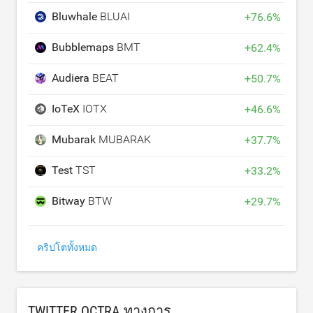
Bluwhale
BLUAI
+
76.6
%
Bubblemaps
BMT
+
62.4
%
Audiera
BEAT
+
50.7
%
IoTeX
IOTX
+
46.6
%
Mubarak
MUBARAK
+
37.7
%
Test
TST
+
33.2
%
Bitway
BTW
+
29.7
%
คริปโตทั้งหมด
TWITTER OCTRA ทางการ