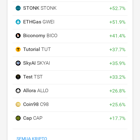
STONK
STONK
+
52.7
%
ETHGas
GWEI
+
51.9
%
Biconomy
BICO
+
41.4
%
Tutorial
TUT
+
37.7
%
SkyAI
SKYAI
+
35.9
%
Test
TST
+
33.2
%
Allora
ALLO
+
26.8
%
Coin98
C98
+
25.6
%
Cap
CAP
+
17.7
%
SEMUA KRIPTO