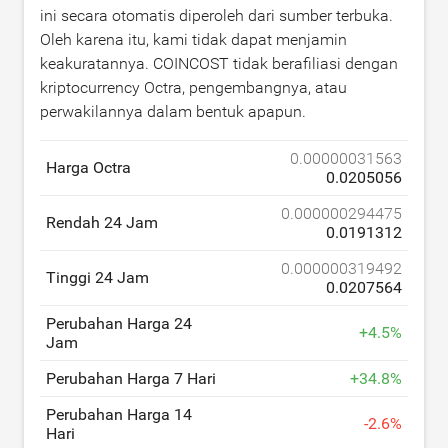
ini secara otomatis diperoleh dari sumber terbuka.
Oleh karena itu, kami tidak dapat menjamin
keakuratannya. COINCOST tidak berafiliasi dengan
kriptocurrency Octra, pengembangnya, atau
perwakilannya dalam bentuk apapun.
0.00000031563
Harga Octra
0.0205056
0.000000294475
Rendah 24 Jam
0.0191312
0.000000319492
Tinggi 24 Jam
0.0207564
Perubahan Harga 24
+
4.5
%
Jam
Perubahan Harga 7 Hari
+
34.8
%
Perubahan Harga 14
-
2.6
%
Hari