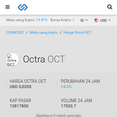
Mata uang kripto:
15.873
Bursa Kripto:
1.468
ID
USD
COINCOST
Mata uang kripto
Harga Octra OCT
Octra
OCT
HARGA OCTRA OCT
PERUBAHAN 24 JAM
USD 0,0205
+
4,5
%
KAP PASAR
VOLUME 24 JAM
12817800
17533.7
Diperbarui
3 menit yang lalu