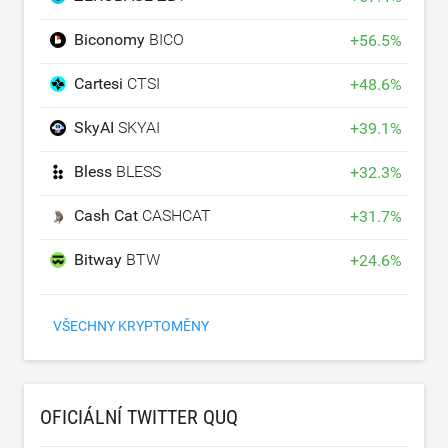
Biconomy
BICO
+
56.5
%
Cartesi
CTSI
+
48.6
%
SkyAI
SKYAI
+
39.1
%
Bless
BLESS
+
32.3
%
Cash Cat
CASHCAT
+
31.7
%
Bitway
BTW
+
24.6
%
VŠECHNY KRYPTOMĚNY
OFICIÁLNÍ TWITTER QUQ