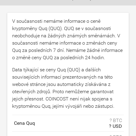
V současnosti nemáme informace o ceně
kryptoměny Quq (QUQ). QUQ se v současnosti
neobchoduje na žádných známých směnárnách. V
současnosti nemáme informace o změnách ceny
Quq za posledních 7 dní. Nemáme žádné informace
o změně ceny QUQ za posledních 24 hodin.
Data týkající se ceny Quq (QUQ) a dalších
souvisejících informací prezentovaných na této
webové stránce jsou automaticky získávána z
otevřených zdrojů. Proto nemůžeme garantovat
jejich přesnost. COINCOST není nijak spojena s
kryptoměnou Quq, jejími vývojáři nebo zástupci.
? BTC
Cena Quq
? USD