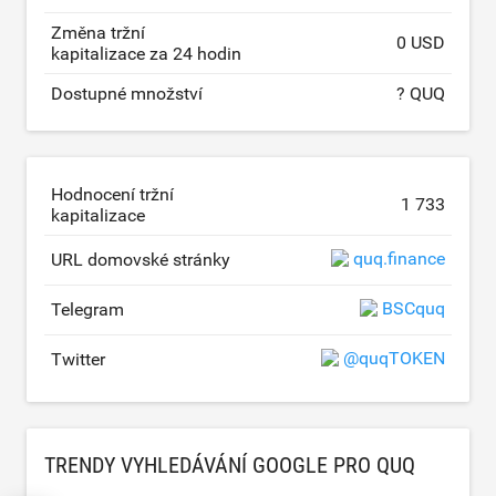
Změna tržní
0 USD
kapitalizace za 24 hodin
Dostupné množství
? QUQ
Hodnocení tržní
1 733
kapitalizace
quq.finance
URL domovské stránky
BSCquq
Telegram
@quqTOKEN
Twitter
TRENDY VYHLEDÁVÁNÍ GOOGLE PRO QUQ