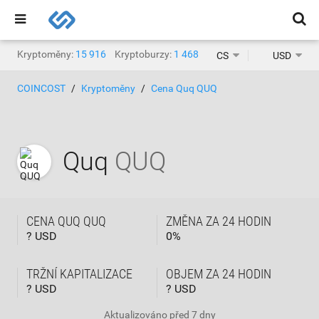
Kryptoměny:
15 916
Kryptoburzy:
1 468
CS
USD
COINCOST
Kryptoměny
Cena Quq QUQ
Quq
QUQ
CENA QUQ QUQ
ZMĚNA ZA 24 HODIN
? USD
0
%
TRŽNÍ KAPITALIZACE
OBJEM ZA 24 HODIN
? USD
? USD
Aktualizováno
před 7 dny