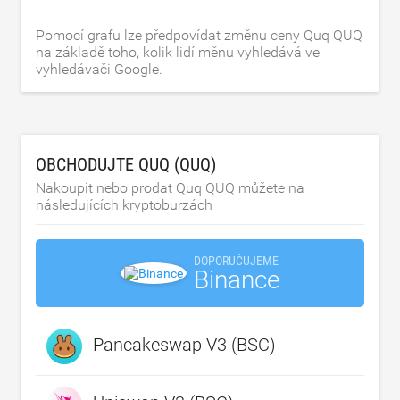
Pomocí grafu lze předpovídat změnu ceny Quq QUQ
na základě toho, kolik lidí měnu vyhledává ve
vyhledávači Google.
OBCHODUJTE QUQ (QUQ)
Nakoupit nebo prodat Quq QUQ můžete na
následujících kryptoburzách
DOPORUČUJEME
Binance
Pancakeswap V3 (BSC)