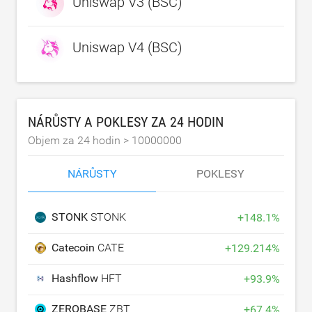
Uniswap V3 (BSC)
Uniswap V4 (BSC)
NÁRŮSTY A POKLESY ZA 24 HODIN
Objem za 24 hodin >
10000000
NÁRŮSTY
POKLESY
STONK
STONK
+
148.1
%
Catecoin
CATE
+
129.214
%
Hashflow
HFT
+
93.9
%
ZEROBASE
ZBT
+
67.4
%