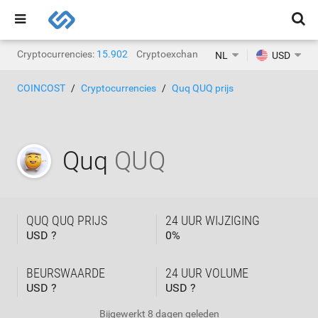
Cryptocurrencies:
15.902
Cryptoexchanges:
1.468
NL
USD
COINCOST
Cryptocurrencies
Quq QUQ prijs
Quq
QUQ
QUQ QUQ PRIJS
24 UUR WIJZIGING
USD ?
0
%
BEURSWAARDE
24 UUR VOLUME
USD ?
USD ?
Bijgewerkt
8 dagen geleden