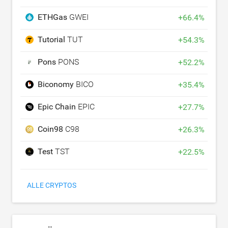
ETHGas
GWEI
+
66.4
%
Tutorial
TUT
+
54.3
%
Pons
PONS
+
52.2
%
Biconomy
BICO
+
35.4
%
Epic Chain
EPIC
+
27.7
%
Coin98
C98
+
26.3
%
Test
TST
+
22.5
%
ALLE CRYPTOS