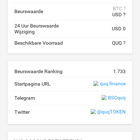
BTC ?
Beurswaarde
USD ?
24 Uur Beurswaarde
USD 0
Wijziging
Beschikbare Voorraad
QUQ ?
Beurswaarde Ranking
1.733
quq.finance
Startpagina URL
BSCquq
Telegram
@quqTOKEN
Twitter