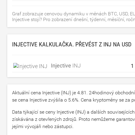
Graf zobrazuje cenovou dynamiku v měnách BTC, USD, EUR
Injective stojí? Pro zobrazení dnešní, týdenní, měsíční, ro
INJECTIVE KALKULAČKA. PŘEVÉST Z INJ NA
USD
Injective
INJ
Aktuální cena Injective (INJ) je
4.81
. 24hodinový obchodní
se cena Injective zvýšila o
5.6
%. Cena kryptoměny se za po
Data týkající se ceny Injective (INJ) a dalších souvisejí
získávána z otevřených zdrojů. Proto nemůžeme garantovat
jejími vývojáři nebo zástupci.