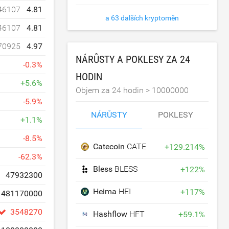
46107
4.81
a 63 dalších kryptoměn
46107
4.81
70925
4.97
NÁRŮSTY A POKLESY ZA 24
-
0.3
%
HODIN
+
5.6
%
Objem za 24 hodin >
10000000
-
5.9
%
NÁRŮSTY
POKLESY
+
1.1
%
-
8.5
%
Catecoin
CATE
+
129.214
%
-
62.3
%
Bless
BLESS
+
122
%
47932300
Heima
HEI
+
117
%
481170000
3548270
Hashflow
HFT
+
59.1
%