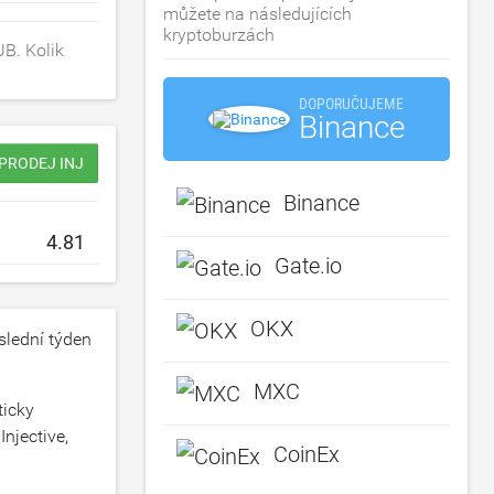
můžete na následujících
kryptoburzách
B. Kolik
DOPORUČUJEME
Binance
 PRODEJ INJ
Binance
Gate.io
OKX
lední týden
MXC
ticky
njective,
CoinEx