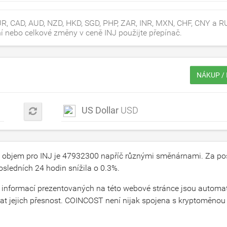
, CAD, AUD, NZD, HKD, SGD, PHP, ZAR, INR, MXN, CHF, CNY a RU
ční nebo celkové změny v ceně INJ použijte přepínač.
NÁKUP /
US Dollar
USD
 objem pro INJ je
47932300
napříč různými směnárnami. Za pos
sledních 24 hodin snížila o
0.3
%.
cích informací prezentovaných na této webové stránce jsou automa
 jejich přesnost. COINCOST není nijak spojena s kryptoměnou I