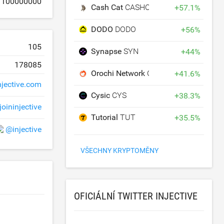
100000000
Cash Cat
CASHCAT
+
57.1
%
DODO
DODO
+
56
%
105
Synapse
SYN
+
44
%
178085
Orochi Network
ON
+
41.6
%
njective.com
Cysic
CYS
+
38.3
%
joininjective
Tutorial
TUT
+
35.5
%
@injective
VŠECHNY KRYPTOMĚNY
OFICIÁLNÍ TWITTER INJECTIVE