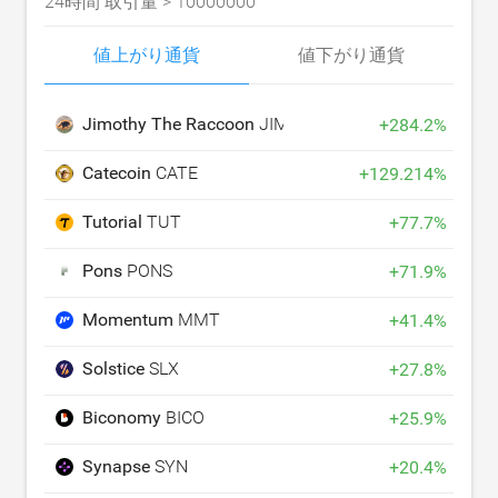
24時間 取引量 >
10000000
値上がり通貨
値下がり通貨
Jimothy The Raccoon
JIMOTHY
+
284.2
%
Catecoin
CATE
+
129.214
%
Tutorial
TUT
+
77.7
%
Pons
PONS
+
71.9
%
Momentum
MMT
+
41.4
%
Solstice
SLX
+
27.8
%
Biconomy
BICO
+
25.9
%
Synapse
SYN
+
20.4
%