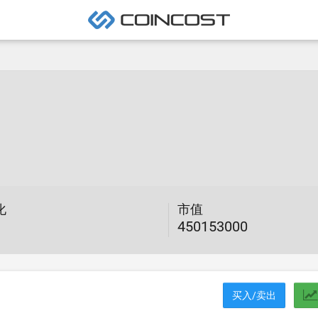
化
市值
450153000
买入/卖出