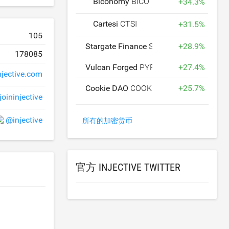
Biconomy
BICO
+
34.3
%
Cartesi
CTSI
+
31.5
%
105
Stargate Finance
STG
+
28.9
%
178085
Vulcan Forged
PYR
+
27.4
%
njective.com
Cookie DAO
COOKIE
+
25.7
%
joininjective
@injective
所有的加密货币
官方 INJECTIVE TWITTER