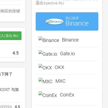
卖出Injective INJ
B）。使用相应的按键
我们推荐
Binance
入/卖出 INJ
Binance
Gate.io
OKX
价格下降了
MXC
OST 与加
CoinEx
699594
4.5