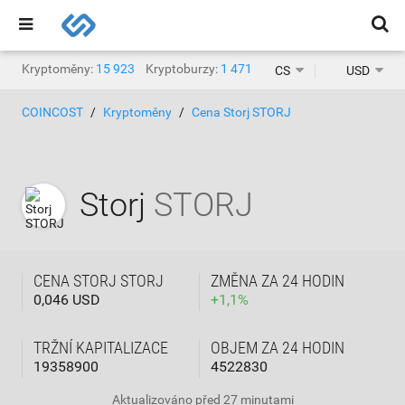
Kryptoměny:
15 923
Kryptoburzy:
1 471
CS
USD
COINCOST
Kryptoměny
Cena Storj STORJ
Storj
STORJ
CENA STORJ STORJ
ZMĚNA ZA 24 HODIN
0,046 USD
+
1,1
%
TRŽNÍ KAPITALIZACE
OBJEM ZA 24 HODIN
19358900
4522830
Aktualizováno
před 27 minutami