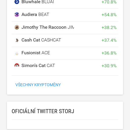
Bluwhale
BLUAI
+
70.8
%
Audiera
BEAT
+
54.8
%
Jimothy The Raccoon
JIMOTHY
+
38.2
%
Cash Cat
CASHCAT
+
37.4
%
Fusionist
ACE
+
36.8
%
Simon's Cat
CAT
+
30.9
%
VŠECHNY KRYPTOMĚNY
OFICIÁLNÍ TWITTER STORJ