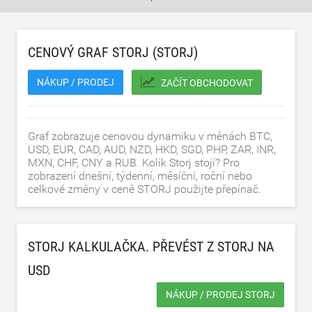
CENOVÝ GRAF STORJ (STORJ)
NÁKUP / PRODEJ
ZAČÍT OBCHODOVAT
Graf zobrazuje cenovou dynamiku v měnách BTC,
USD, EUR, CAD, AUD, NZD, HKD, SGD, PHP, ZAR, INR,
MXN, CHF, CNY a RUB. Kolik Storj stojí? Pro
zobrazení dnešní, týdenní, měsíční, roční nebo
celkové změny v ceně STORJ použijte přepínač.
STORJ KALKULAČKA. PŘEVÉST Z STORJ NA
USD
NÁKUP / PRODEJ STORJ