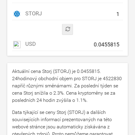
STORJ
USD
Aktuální cena Storj (STORJ) je
0.0455815
.
24hodinový obchodní objem pro STORJ je
4522830
napříč různými směnárnami. Za poslední týden se
cena Storj snížila o
2.3
%. Cena kryptoměny se za
posledních 24 hodin zvýšila o
1.1
%.
Data týkající se ceny Storj (STORJ) a dalších
souvisejících informací prezentovaných na této
webové stránce jsou automaticky získávána z
otevřených zdrojů. Proto nemůžeme garantovat