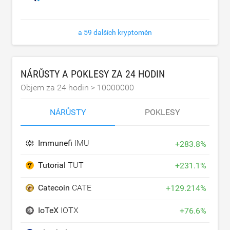
a 59 dalších kryptoměn
NÁRŮSTY A POKLESY ZA 24 HODIN
Objem za 24 hodin >
10000000
NÁRŮSTY
POKLESY
Immunefi
IMU
+
283.8
%
Tutorial
TUT
+
231.1
%
Catecoin
CATE
+
129.214
%
IoTeX
IOTX
+
76.6
%