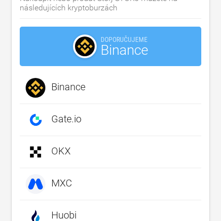
následujících kryptoburzách
DOPORUČUJEME
Binance
Binance
Gate.io
OKX
MXC
Huobi