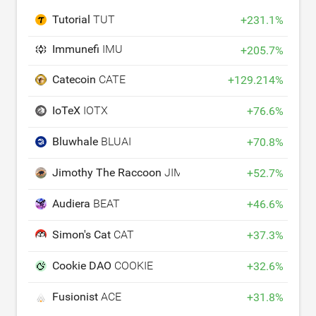
Tutorial
TUT
+
231.1
%
Immunefi
IMU
+
205.7
%
Catecoin
CATE
+
129.214
%
IoTeX
IOTX
+
76.6
%
Bluwhale
BLUAI
+
70.8
%
Jimothy The Raccoon
JIMOTHY
+
52.7
%
Audiera
BEAT
+
46.6
%
Simon's Cat
CAT
+
37.3
%
Cookie DAO
COOKIE
+
32.6
%
Fusionist
ACE
+
31.8
%