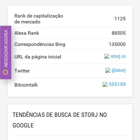
Rank de capitalização
1125
de mercado
NEGOCIAR AGORA
Alexa Rank
88505
Correspondências Bing
135000
storj.io
URL da página inicial
@storj
Twitter
555159
Bitcointalk
TENDÊNCIAS DE BUSCA DE STORJ NO
GOOGLE