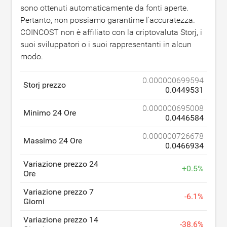
sono ottenuti automaticamente da fonti aperte.
Pertanto, non possiamo garantirne l'accuratezza.
COINCOST non è affiliato con la criptovaluta Storj, i
suoi sviluppatori o i suoi rappresentanti in alcun
modo.
0.000000699594
Storj prezzo
0.0449531
0.000000695008
Minimo 24 Ore
0.0446584
0.000000726678
Massimo 24 Ore
0.0466934
Variazione prezzo 24
+
0.5
%
Ore
Variazione prezzo 7
-
6.1
%
Giorni
Variazione prezzo 14
-
38.6
%