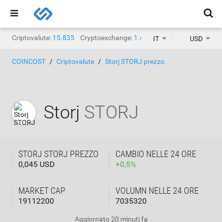
Criptovalute:
15.835
Cryptoexchange:
1.467
IT
USD
COINCOST
Criptovalute
Storj STORJ prezzo
Storj
STORJ
STORJ STORJ PREZZO
CAMBIO NELLE 24 ORE
0,045 USD
+
0,5
%
MARKET CAP
VOLUMN NELLE 24 ORE
19112200
7035320
Aggiornato
20 minuti fa