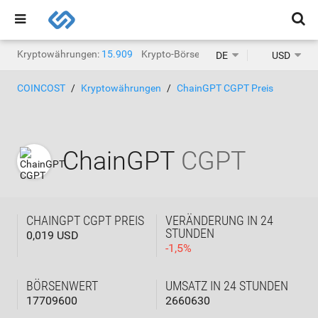
Kryptowährungen:
15.909
Krypto-Börsen:
1.471
DE
USD
COINCOST
Kryptowährungen
ChainGPT CGPT Preis
ChainGPT
CGPT
CHAINGPT CGPT PREIS
VERÄNDERUNG IN 24
STUNDEN
0,019 USD
-
1,5
%
BÖRSENWERT
UMSATZ IN 24 STUNDEN
17709600
2660630