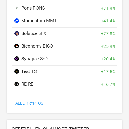
Pons
PONS
+
71.9
%
Momentum
MMT
+
41.4
%
Solstice
SLX
+
27.8
%
Biconomy
BICO
+
25.9
%
Synapse
SYN
+
20.4
%
Test
TST
+
17.5
%
RE
RE
+
16.7
%
ALLE KRYPTOS