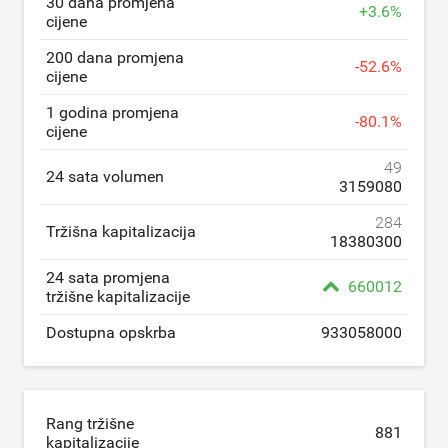
30 dana promjena
+
3.6
%
cijene
200 dana promjena
-
52.6
%
cijene
1 godina promjena
-
80.1
%
cijene
49
24 sata volumen
3159080
284
Tržišna kapitalizacija
18380300
24 sata promjena
660012
tržišne kapitalizacije
Dostupna opskrba
933058000
Rang tržišne
881
kapitalizacije