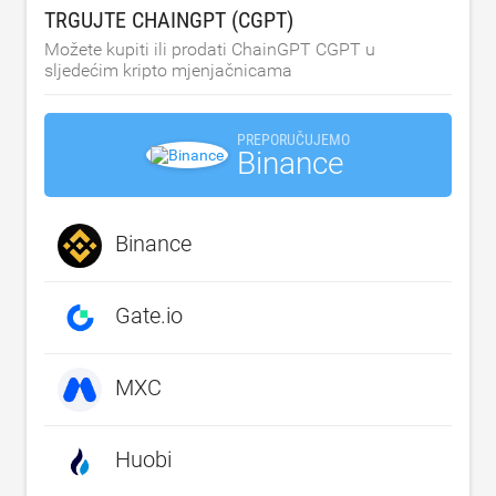
TRGUJTE CHAINGPT (CGPT)
Možete kupiti ili prodati ChainGPT CGPT u
sljedećim kripto mjenjačnicama
PREPORUČUJEMO
Binance
Binance
Gate.io
MXC
Huobi