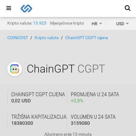
Kripto valute:
15.923
Mjenjačnice kripto valuta:
1.471
HR
USD
COINCOST
Kripto valute
ChainGPT CGPT cijena
ChainGPT
CGPT
CHAINGPT CGPT CIJENA
PROMJENA U 24 SATA
0,02 USD
+
2,5
%
TRŽIŠNA KAPITALIZACIJA
VOLUMEN U 24 SATA
18380300
3159080
Ažurirano
prije 13 minuta