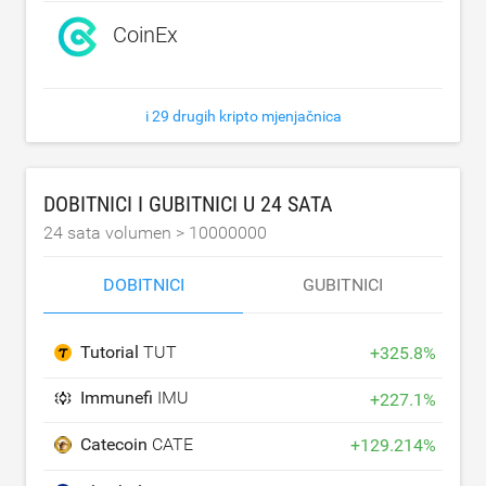
CoinEx
i 29 drugih kripto mjenjačnica
DOBITNICI I GUBITNICI U 24 SATA
24 sata volumen >
10000000
DOBITNICI
GUBITNICI
Tutorial
TUT
+
325.8
%
Immunefi
IMU
+
227.1
%
Catecoin
CATE
+
129.214
%