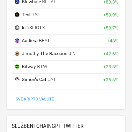
Bluwhale
BLUAI
+
83.3
%
Test
TST
+
50.9
%
IoTeX
IOTX
+
50.7
%
Audiera
BEAT
+
48
%
Jimothy The Raccoon
JIMOTHY
+
42.6
%
Bitway
BTW
+
28.8
%
Simon's Cat
CAT
+
25.3
%
SVE KRIPTO VALUTE
SLUŽBENI CHAINGPT TWITTER